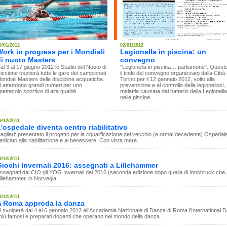
0/01/2012
02/01/2012
ork in progress per i Mondiali
Legionella in piscina: un
di nuoto Masters
convegno
al 3 al 17 giugno 2012 lo Stadio del Nuoto di
"Legionella in piscina… parliamone". Quest
iccione ospiterà tutte le gare dei campionati
il titolo del convegno organizzato dalla Città 
ondiali Masters delle discipline acquatiche.
Torino per il 12 gennaio 2012, volto alla
i attendono grandi numeri per uno
prevenzione e al controllo della legionellosi,
pettacolo sportivo di alta qualità.
malattia causata dal batterio della Legionella
nelle piscine.
9/12/2011
'ospedale diventa centro riabilitativo
agliari: presentato il progetto per la riqualificazione del vecchio (e ormai decadente) Ospeda
edicato alla riabilitazione e al benessere. Con vista mare.
9/12/2011
iochi Invernali 2016: assegnati a Lillehammer
ssegnati dal CIO gli YOG Invernali del 2016 (seconda edizione dopo quella di Innsbruck che s
illehammer, in Norvegia.
9/12/2011
A Roma approda la danza
i svolgerà dal 4 al 6 gennaio 2012 all’Accademia Nazionale di Danza di Roma l'Internationa
 più famosi e preparati docenti che operano nel mondo della danza.