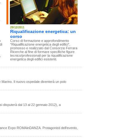
29/12/2011
Riqualificazione energetica: un
corso
o
Corso di formazione e approfondimento
di
“Riqualificazione energetica degli edifici”,
promosso e realizzato dal Consorzio Ferrara
Ricerche al fine di formare specifiche figure
,
tecnico/professionali per la riqualificazione
energetica degli edifici esistenti.
le Marino. Il nuovo ospedale diventerà un polo
i disputerà dal 13 al 22 gennaio 2012), a
l Dance Expo ROMAinDANZA. Protagonisti dell'evento,