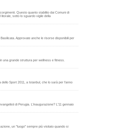
ccorgimenti. Questo quanto stabilito dai Comuni di
itorale, sotto lo sguardo vigile della
 Basilicata. Approvate anche le risorse disponibili per
 in una grande struttura per wellness e fitness.
dello Sport 2011, a Istanbul, che lo sarà per l'anno
evangelisti di Perugia. L'inaugurazione? L'11 gennaio
cazione, un "luogo" sempre più visitato quando si