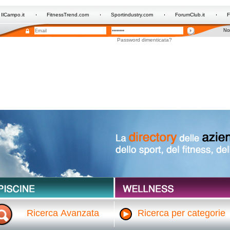
IlCampo.it
FitnessTrend.com
Sportindustry.com
ForumClub.it
F
Non
Password dimenticata?
Ricerca Avanzata
Ricerca per categorie