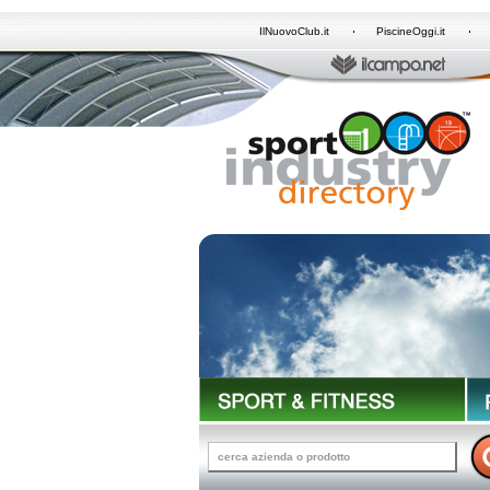
IlNuovoClub.it
PiscineOggi.it