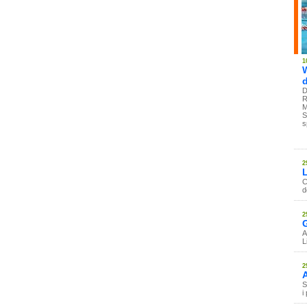
1
W
D
R
M
S
s
2
L
C
d
2
G
A
L
2
S
i