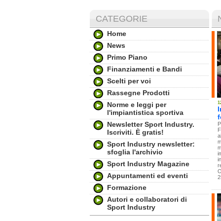
CATEGORIE
Home
News
Primo Piano
Finanziamenti e Bandi
Scelti per voi
Rassegne Prodotti
1
Norme e leggi per
I
l'impiantistica sportiva
Newsletter Sport Industry.
P
F
Iscriviti. È gratis!
a
m
Sport Industry newsletter:
m
sfoglia l'archivio
i
i
Sport Industry Magazine
r
O
Appuntamenti ed eventi
2
Formazione
Autori e collaboratori di
Sport Industry