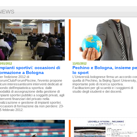
NEWS
2/01/2012
11/01/2012
mpianti sportivi: occasioni di
Pechino e Bologna, insieme pe
formazione a Bologna
lo sport
er l'edizione 2012 di
L'Universtà bolognese firma un accordo co
orumClub/ForumPiscine, l'evento propone
quella di Pechino, la Bejing Sport University,
lcuni interessantissimi interventi dedicati al
importante polo di ricerca sportiva.
ondo dell’impiatistica sportiva: dalle
Facilitazioni per gli scambi e i soggiorni di
odalità di assegnazione della gestione di
studio degli studenti e dei docenti.
mpianti sportivi pubblici a soggetti privati, agli
nterventi finanziari del privato nella
ealizzazione e gestione di impianti sportivi.
ccasioni di formazione da non perdere: 23-
5 febbraio 2012.