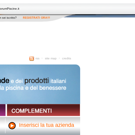
orumPiscine.it
 sei iscritto?
REGISTRATI ORA!!!
rss
site map
credits
Inserisci la tua azienda