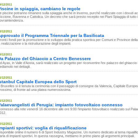
9/12/2011
iscine in spiaggia, cambiano le regole
e piscine potranno rimanere sulla spiaggia anche in inverno, purché realizzate con i dovuti a
iccione, Ravenna e Cattolica. Un decreto che sarà presto recepito nei Piani Spiaggia di tutto il l
ovraintendenza.
3/12/2011
pprovato il Programma Triennale per la Basilicata
ronti i fondi per la promozione e lo sviluppo della pratica sportiva per Comuni e Province della
a realizzazione o la ristrutturazione degli impianti.
3/12/2011
Da Palazzo del Ghiaccio a Centro Benessere
d Ayas, in Valle d'Aosta, sarà realizzato un progetto per riconvertire l'ex palazzo del ghiaccio
ediamolo nei dettagli.
1/12/2011
stanbul Capitale Europea dello Sport
 Bruxelles si è tenuta la cerimonia con il passaggio di consegne da Valencia, Capitale Europea 
rossimo, di fronte ad una platea numerosissima.
1/12/2011
alaevangelisti di Perugia: impianto fotovoltaico connesso
onnesso alla rete venerdì 16 dicembre alle ore 9:00 l'impianto fotovoltaico realizzato sul Pala
012.
0/12/2011
mpianti sportivi: voglia di riqualificazione
isponibile online il numero 6 di Sport Industry Magazine. Un numero dedicato al tema riqualifi
arla di impianti sportivi. In questa rassegna, mettiamo in primo piano gli argomenti principali.