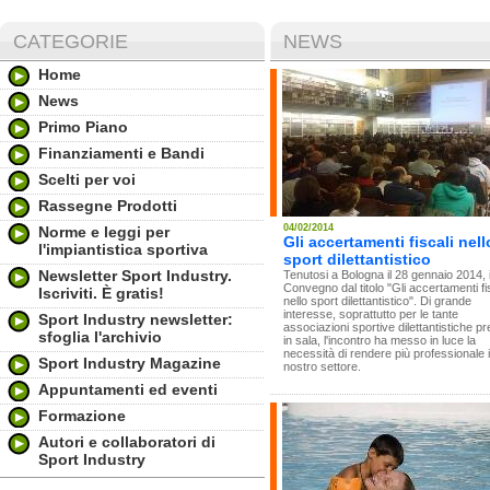
CATEGORIE
NEWS
Home
News
Primo Piano
Finanziamenti e Bandi
Scelti per voi
Rassegne Prodotti
04/02/2014
Norme e leggi per
Gli accertamenti fiscali nell
l'impiantistica sportiva
sport dilettantistico
Newsletter Sport Industry.
Tenutosi a Bologna il 28 gennaio 2014, i
Convegno dal titolo "Gli accertamenti fi
Iscriviti. È gratis!
nello sport dilettantistico". Di grande
interesse, soprattutto per le tante
Sport Industry newsletter:
associazioni sportive dilettantistiche pr
sfoglia l'archivio
in sala, l'incontro ha messo in luce la
necessità di rendere più professionale i
Sport Industry Magazine
nostro settore.
Appuntamenti ed eventi
Formazione
Autori e collaboratori di
Sport Industry