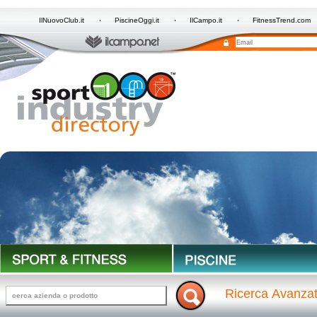
IlNuovoClub.it
PiscineOggi.it
IlCampo.it
FitnessTrend.com
Ricerca Avanza