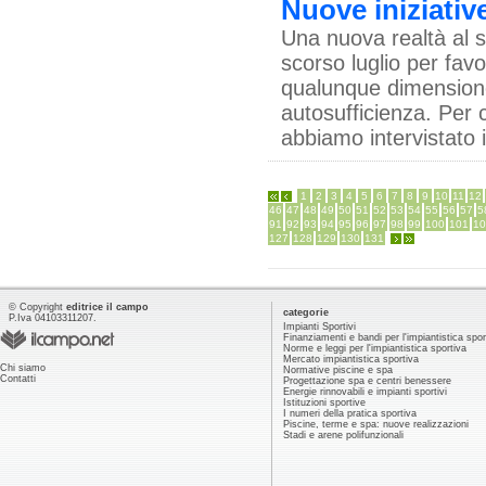
Nuove iniziative
Una nuova realtà al ser
scorso luglio per favo
qualunque dimensione,
autosufficienza. Per c
abbiamo intervistato i
1
2
3
4
5
6
7
8
9
10
11
12
46
47
48
49
50
51
52
53
54
55
56
57
5
91
92
93
94
95
96
97
98
99
100
101
10
127
128
129
130
131
© Copyright
editrice il campo
categorie
P.Iva 04103311207.
Impianti Sportivi
Finanziamenti e bandi per l'impiantistica spor
Norme e leggi per l'impiantistica sportiva
Mercato impiantistica sportiva
Chi siamo
Normative piscine e spa
Contatti
Progettazione spa e centri benessere
Energie rinnovabili e impianti sportivi
Istituzioni sportive
I numeri della pratica sportiva
Piscine, terme e spa: nuove realizzazioni
Stadi e arene polifunzionali