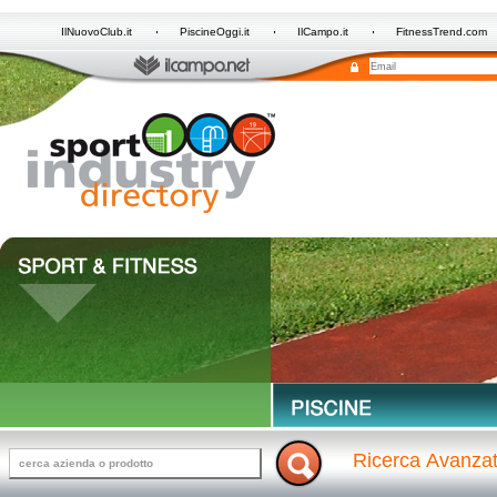
IlNuovoClub.it
PiscineOggi.it
IlCampo.it
FitnessTrend.com
Ricerca Avanza