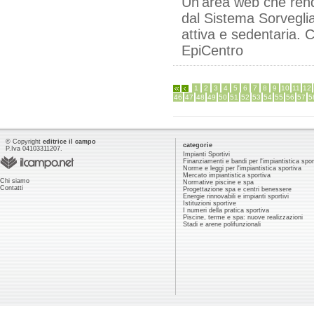
Un'area web che rende 
dal Sistema Sorveglia
attiva e sedentaria. C
EpiCentro
1
2
3
4
5
6
7
8
9
10
11
12
46
47
48
49
50
51
52
53
54
55
56
57
5
© Copyright
editrice il campo
categorie
P.Iva 04103311207.
Impianti Sportivi
Finanziamenti e bandi per l'impiantistica spor
Norme e leggi per l'impiantistica sportiva
Mercato impiantistica sportiva
Chi siamo
Normative piscine e spa
Contatti
Progettazione spa e centri benessere
Energie rinnovabili e impianti sportivi
Istituzioni sportive
I numeri della pratica sportiva
Piscine, terme e spa: nuove realizzazioni
Stadi e arene polifunzionali