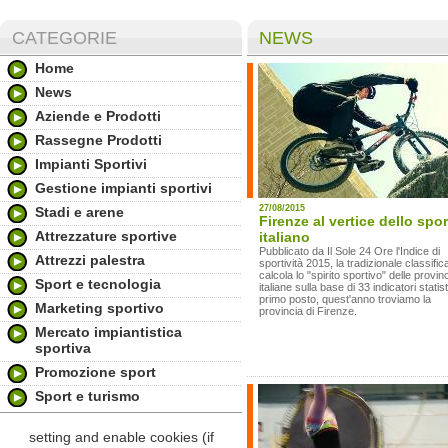
CATEGORIE
NEWS
Home
News
Aziende e Prodotti
Rassegne Prodotti
Impianti Sportivi
Gestione impianti sportivi
27/08/2015
Stadi e arene
Firenze al vertice dello spor
Attrezzature sportive
italiano
Pubblicato da Il Sole 24 Ore l'Indice di
Attrezzi palestra
sportività 2015, la tradizionale classifi
calcola lo "spirito sportivo" delle provin
Sport e tecnologia
italiane sulla base di 33 indicatori statisti
primo posto, quest'anno troviamo la
Marketing sportivo
provincia di Firenze.
Mercato impiantistica
sportiva
Promozione sport
Sport e turismo