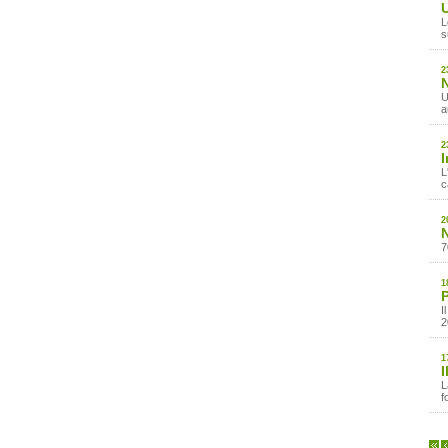
L
s
2
N
U
a
2
I
L
c
2
N
7
1
P
I
2
1
I
L
f