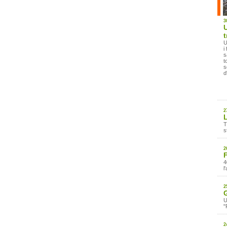
3
U
U
i
s
t
s
d
2
L
T
s
2
4
l
2
G
U
"
2