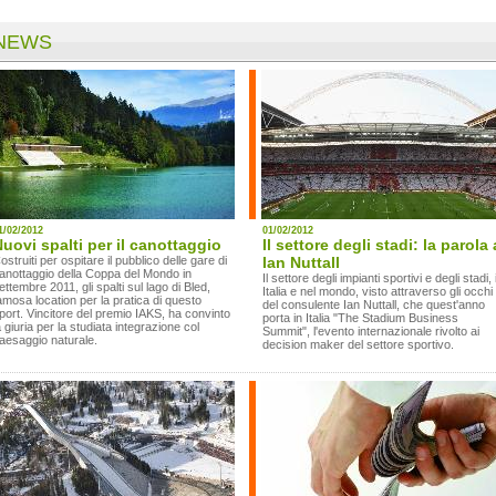
NEWS
1/02/2012
01/02/2012
uovi spalti per il canottaggio
Il settore degli stadi: la parola 
ostruiti per ospitare il pubblico delle gare di
Ian Nuttall
anottaggio della Coppa del Mondo in
Il settore degli impianti sportivi e degli stadi, 
ettembre 2011, gli spalti sul lago di Bled,
Italia e nel mondo, visto attraverso gli occhi
amosa location per la pratica di questo
del consulente Ian Nuttall, che quest'anno
port. Vincitore del premio IAKS, ha convinto
porta in Italia "The Stadium Business
a giuria per la studiata integrazione col
Summit", l'evento internazionale rivolto ai
aesaggio naturale.
decision maker del settore sportivo.