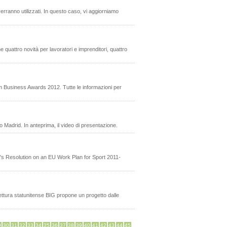
erranno utilizzati. In questo caso, vi aggiorniamo
 quattro novità per lavoratori e imprenditori, quattro
ium Business Awards 2012. Tutte le informazioni per
co Madrid. In anteprima, il video di presentazione.
ncil's Resolution on an EU Work Plan for Sport 2011-
hitettura statunitense BIG propone un progetto dalle
9
30
31
32
33
34
35
36
37
38
39
40
41
42
43
44
45