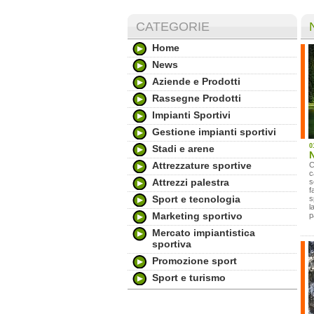
CATEGORIE
Home
News
Aziende e Prodotti
Rassegne Prodotti
Impianti Sportivi
Gestione impianti sportivi
0
Stadi e arene
N
Attrezzature sportive
C
c
Attrezzi palestra
s
f
Sport e tecnologia
s
l
Marketing sportivo
p
Mercato impiantistica
sportiva
Promozione sport
Sport e turismo