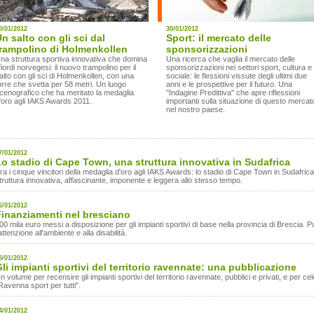
0/01/2012
30/01/2012
n salto con gli sci dal
Sport: il mercato delle
trampolino di Holmenkollen
sponsorizzazioni
na struttura sportiva innovativa che domina
Una ricerca che vaglia il mercato delle
 fiordi norvegesi: il nuovo trampolino per il
sponsorizzazioni nei settori sport, cultura e
alto con gli sci di Holmenkollen, con una
sociale: le flessioni vissute degli ultimi due
orre che svetta per 58 metri. Un luogo
anni e le prospettive per il futuro. Una
cenografico che ha meritato la medaglia
"Indagine Predittiva" che apre riflessioni
'oro agli IAKS Awards 2011.
importanti sulla situazione di questo mercat
nel nostro paese.
7/01/2012
o stadio di Cape Town, una struttura innovativa in Sudafrica
ra i cinque vincitori della medaglia d'oro agli IAKS Awards: lo stadio di Cape Town in Sudafrica.
truttura innovativa, affascinante, imponente e leggera allo stesso tempo.
6/01/2012
Finanziamenti nel bresciano
00 mila euro messi a disposizione per gli impianti sportivi di base nella provincia di Brescia. Pu
'attenzione all'ambiente e alla disabilità.
5/01/2012
li impianti sportivi del territorio ravennate: una pubblicazione
n volume per recensire gli impianti sportivi del territorio ravennate, pubblici e privati, e per ce
Ravenna sport per tutti".
4/01/2012