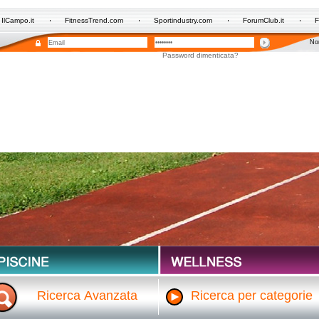
IlCampo.it
FitnessTrend.com
Sportindustry.com
ForumClub.it
F
Non
Password dimenticata?
Ricerca Avanzata
Ricerca per categorie