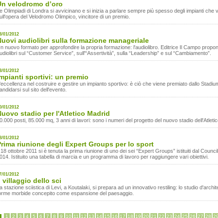
Un velodromo d’oro
e Olimpiadi di Londra si avvicinano e si inizia a parlare sempre più spesso degli impianti che v
ull'opera del Velodromo Olimpico, vincitore di un premio.
3/01/2012
uovi audiolibri sulla formazione manageriale
n nuovo formato per approfondire la propria formazione: l'audiolibro. Editrice Il Campo propone
udiolibri sul “Customer Service”, sull'“Assertività”, sulla “Leadership” e sul “Cambiamento”.
3/01/2012
mpianti sportivi: un premio
'eccellenza nel costruire e gestire un impianto sportivo: è ciò che viene premiato dallo Stad
andidarsi sul sito dell'evento.
0/01/2012
uovo stadio per l'Atletico Madrid
0.000 posti, 85.000 mq, 3 anni di lavori: sono i numeri del progetto del nuovo stadio dell'Atleti
8/01/2012
rima riunione degli Expert Groups per lo sport
l 18 ottobre 2011 si è tenuta la prima riunione di uno dei sei “Expert Groups” istituiti dal Cou
014. Istituito una tabella di marcia e un programma di lavoro per raggiungere vari obiettivi.
7/01/2012
l villaggio dello sci
a stazione sciistica di Levi, a Koutalaki, si prepara ad un innovativo restiling: lo studio d'arc
orme morbide concepito come espansione del paesaggio.
1
2
3
4
5
6
7
8
9
10
11
12
13
14
15
16
17
18
19
20
21
22
23
24
25
26
27
28
2