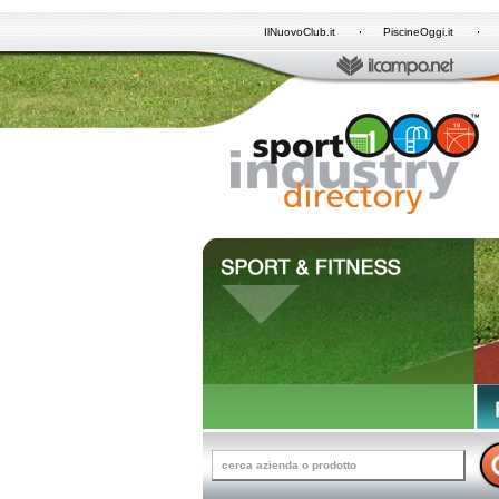
IlNuovoClub.it
PiscineOggi.it