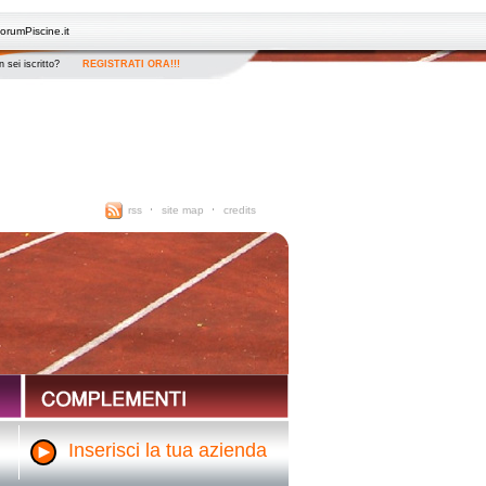
orumPiscine.it
 sei iscritto?
REGISTRATI ORA!!!
rss
site map
credits
Inserisci la tua azienda