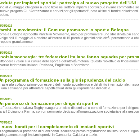
edute per impianti sportivi: partecipa al nuovo progetto dell'UNI
ino al 26 maggio chi opera a vario titolo nel settore impianti sportivi può inviare commenti e se
l nuovo progetto GL "Attrezzature e servizi per gli spettatori", nato al fine di fornire chiarimenti
edute.
5/05/2015
Parchi in movimento: il Comune promuove lo sport a Bologna
orna a Bologna il progetto Parchi in Movimento, nato per promuovere uno stile di vita più sano 
volge dall'11 maggio al 4 ottobre all'interno di 15 parchi e giardini della città, permettendo a chi
roposte gratuitamente.
4/05/2015
noisiamoenergia: tre federazioni italiane fanno squadra per prom
iffondere i valori e la cultura dello sport e dell’attività motoria. Questo l'obiettivo di #noisiamoen
iverse federazioni italiane: Pesistica, Pugilistica e Badminton.
3/05/2015
Un programma di formazione sulla giurisprudenza del calcio
razie alla collaborazione con esperti del mondo accademico e del diritto internazionale, nas
i una settimana per affrontare aspetti attuali della giurisprudenza del calcio.
8/05/2015
n percorso di formazione per dirigenti sportivi
a Federazione Italiana Rugby inaugura un ciclo di seminari e corsi di formazione per i dirigenti
arà il 2 giugno a Parma, con un seminario dedicato all'organizzazione societaria e alla gestio
7/05/2015
 nuovi bandi per il completamento di impianti sportivi
i segnaliamo la presenza di nuovi bandi, scaricabili previa registrazione dal sito Bandi.it, rigua
'adeguamento degli impianti sportivi in Campania, Calabria e Lazio.