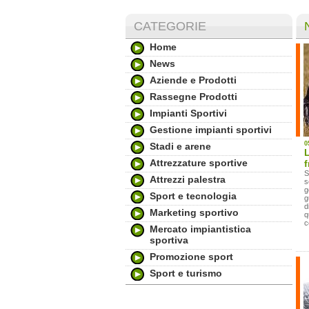
CATEGORIE
Home
News
Aziende e Prodotti
Rassegne Prodotti
Impianti Sportivi
Gestione impianti sportivi
0
Stadi e arene
L
Attrezzature sportive
f
S
Attrezzi palestra
s
g
Sport e tecnologia
g
d
Marketing sportivo
q
c
Mercato impiantistica
sportiva
Promozione sport
Sport e turismo