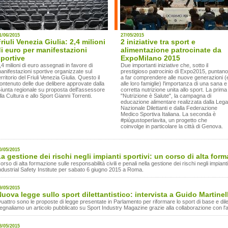
1/06/2015
27/05/2015
riuli Venezia Giulia: 2,4 milioni
2 iniziative tra sport e
i euro per manifestazioni
alimentazione patrocinate da
portive
ExpoMilano 2015
,4 milioni di euro assegnati in favore di
Due importanti iniziative che, sotto il
anifestazioni sportive organizzate sul
prestigioso patrocinio di Expo2015, puntano
erritorio del Friuli Venezia Giulia. Questo il
a far comprendere alle nuove generazioni (
ontenuto delle due delibere approvate dalla
alle loro famiglie) l'importanza di una sana e
iunta regionale su proposta dell'assessore
corretta nutrizione unita allo sport. La prima
lla Cultura e allo Sport Gianni Torrenti.
"Nutrizione è Salute", la campagna di
educazione alimentare realizzata dalla Lega
Nazionale Dilettanti e dalla Federazione
Medico Sportiva Italiana. La seconda è
#piùgustoperlavita, un progetto che
coinvolge in particolare la città di Genova.
0/05/2015
a gestione dei rischi negli impianti sportivi: un corso di alta for
orso di alta formazione sulle responsabilità civili e penali nella gestione dei rischi negli impia
ndustrial Safety Institute per sabato 6 giugno 2015 a Roma.
9/05/2015
uova legge sullo sport dilettantistico: intervista a Guido Martinell
uattro sono le proposte di legge presentate in Parlamento per riformare lo sport di base e dile
egnaliamo un articolo pubblicato su Sport Industry Magazine grazie alla collaborazione con l'
8/05/2015