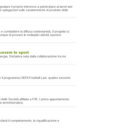
gnalare il proprio interesse a partecipare ai lavori per
 e spiegazioni sulle caratteristiche di prodotto delle
e combattere la diffusa sedentarietà. Il progetto si
unque di provare le molteplici attività sportive
uovere lo sport
ergia, l'iniziativa nata dalla collaborazione tra tre
ce il programma UEFA Football Law: quattro sessioni
 delle Società affiliate a FIR. I primo appuntamento
ne amministrativa.
rdanti il completamento, la riqualificazione e