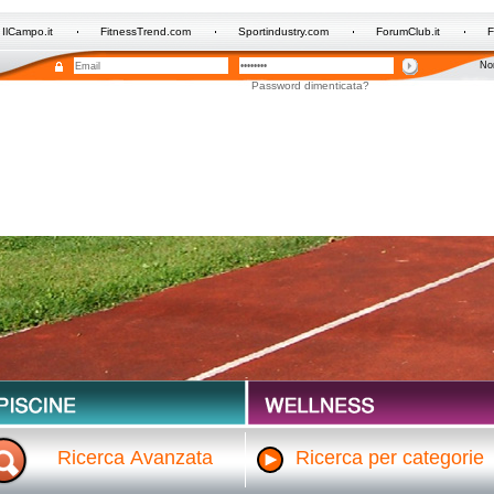
IlCampo.it
FitnessTrend.com
Sportindustry.com
ForumClub.it
F
Non
Password dimenticata?
Ricerca Avanzata
Ricerca per categorie