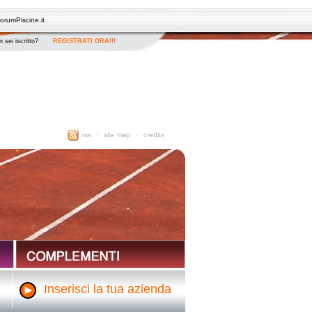
orumPiscine.it
 sei iscritto?
REGISTRATI ORA!!!
rss
site map
credits
Inserisci la tua azienda