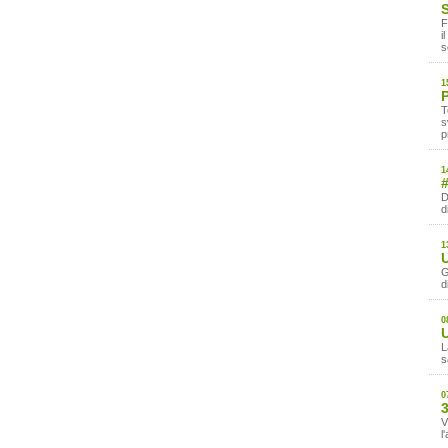
S
F
i
s
1
T
s
p
1
#
D
d
1
G
d
0
U
L
s
0
3
V
l