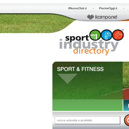
IlNuovoClub.it
PiscineOggi.it