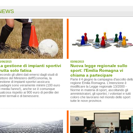
NEWS
5/06/2015
03/06/2015
a gestione di impianti sportivi
Nuova legge regionale sullo
rutta solo fatica
sport: l'Emilia Romagna vi
econdo gli ultimi dati emersi dagli studi di
chiama a partecipare
ettore del Ministero dell'Economia, la
Parte il 4 giugno la campagna d'ascolto dell
estione di impianti sportivi assicura
regione Emilia Romagna. L'intenzione è
uadagni sono veramente minimi (100 euro
modificare la Legge regionale 13/2000 -
i media l'anno!), anche se è comunque
Norme in materia di sport, ascoltando gli
ualcosa rispetto ai 900 euro di perdite dei
amministratori, gli sportivi, i volontari e tutti
entri termali e di benessere.
coloro che lavorano nel mondo dello sport
tutte le nove province.