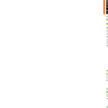
0
F
d
s
2
m
t
c
G
a
2
L
C
I
1
N
Q
s
1