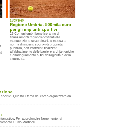
21/05/2015
Regione Umbria: 500mila euro
per gli impianti sportivi
25 Comuni umbri beneficeranno di
finanziamenti regionali destinati alla
manutenzione straordinaria e messa a
norma di impianti sportivi di proprietà
e
pubblica, con interventi finalizzati
all'abbattimento delle barriere architettoniche
 è
e all'adeguamento ai fini dell'agibilità e della
sicurezza.
mazione
nti sportivi. Questo il tema del corso organizzato da
i
ttantistico. Per approfondire l'argomento, vi
avvocato Guido Martinelli.