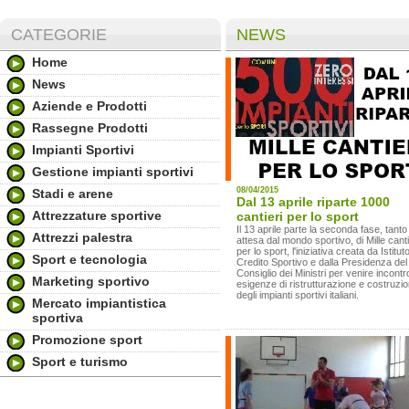
CATEGORIE
NEWS
Home
News
Aziende e Prodotti
Rassegne Prodotti
Impianti Sportivi
Gestione impianti sportivi
08/04/2015
Stadi e arene
Dal 13 aprile riparte 1000
Attrezzature sportive
cantieri per lo sport
Il 13 aprile parte la seconda fase, tanto
Attrezzi palestra
attesa dal mondo sportivo, di Mille canti
per lo sport, l'iniziativa creata da Istituto
Sport e tecnologia
Credito Sportivo e dalla Presidenza del
Consiglio dei Ministri per venire incontro
Marketing sportivo
esigenze di ristrutturazione e costruzi
degli impianti sportivi italiani.
Mercato impiantistica
sportiva
Promozione sport
Sport e turismo