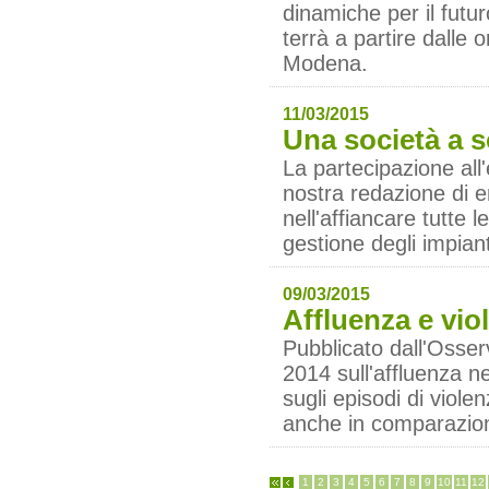
dinamiche per il futur
terrà a partire dalle
Modena.
11/03/2015
Una società a s
La partecipazione al
nostra redazione di e
nell'affiancare tutte 
gestione degli impianti
09/03/2015
Affluenza e viol
Pubblicato dall'Osser
2014 sull'affluenza ne
sugli episodi di viole
anche in comparazione
1
2
3
4
5
6
7
8
9
10
11
12