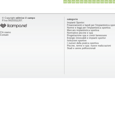
46
47
48
49
50
51
52
53
54
55
56
57
5
© Copyright
editrice il campo
categorie
P.Iva 04103311207.
Impianti Sportivi
Finanziamenti e bandi per l'impiantistica spor
Norme e leggi per l'impiantistica sportiva
Mercato impiantistica sportiva
Chi siamo
Normative piscine e spa
Contatti
Progettazione spa e centri benessere
Energie rinnovabili e impianti sportivi
Istituzioni sportive
I numeri della pratica sportiva
Piscine, terme e spa: nuove realizzazioni
Stadi e arene polifunzionali