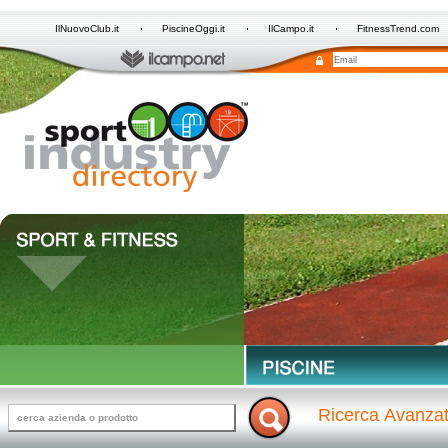
IlNuovoClub.it
PiscineOggi.it
IlCampo.it
FitnessTrend.com
Ricerca Avanza