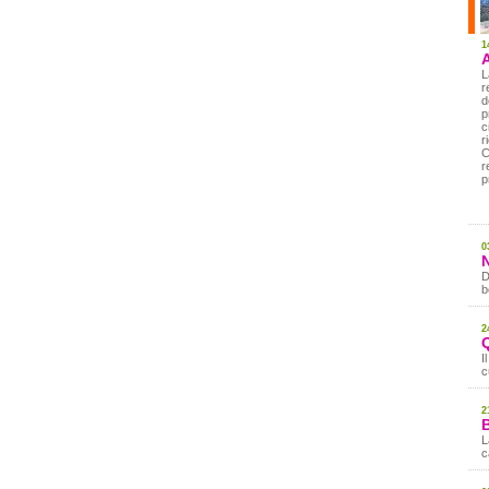
1
A
L
r
d
p
c
r
C
r
p
0
D
b
2
I
c
2
B
L
c