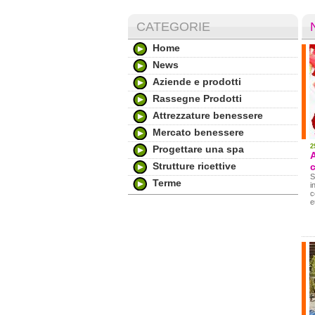
CATEGORIE
Home
News
Aziende e prodotti
Rassegne Prodotti
Attrezzature benessere
Mercato benessere
2
Progettare una spa
A
Strutture ricettive
c
S
Terme
i
c
e