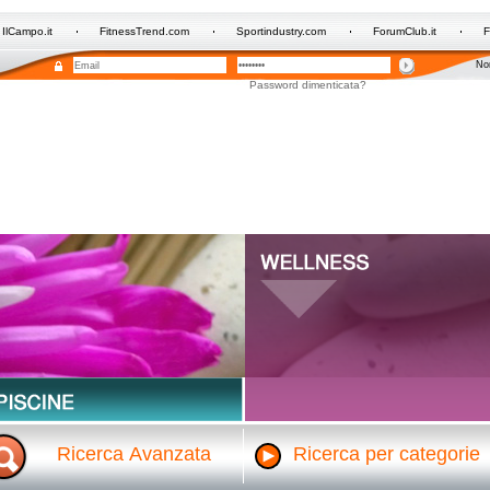
IlCampo.it
FitnessTrend.com
Sportindustry.com
ForumClub.it
F
Non
Password dimenticata?
Ricerca Avanzata
Ricerca per categorie