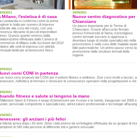
4/03/2011
10/03/2011
 Milano, l'estetica è di casa
Nuovo centro diagnostico per
a Lombardia si conferma come la prima
Chianciano
egione in Italia per numero di imprese
Un passo importante per le Terme di
edicate alla cura del corpo, con una
Chianciano. Grazie all'accordo firmato
resenza rilevante di piccoli imprenditori
presso l'Università di Siena, il prestigioso
inesi. Questo quanto emerso dalla
centro termale toscano si appresta a
ielaborazione effettuata dalla Camera di
diventare luogo di studio specializzato nella
ommercio di Milano sulle iscrizioni del 2010
prevenzione e nella cura delle malattie epat
elative alle sedi di impresa con attività
bilio-pancreatiche. Un primo passo verso la
rincipali dedicate al benessere fisico.
promozione delle strutture termali della
regione.
3/03/2011
Nuovi corsi CONI in partenza
ue nuovi corsi proposti dal CONI per il settore fitness e wellness. Due corsi rivolti a tecnici, am
enessere, nell'ottica di formare e rinnovare le conoscenze operatori nella progettazione e nel 
4/02/2011
Quando fitness e salute si tengono la mano
l Millenium Sport & Fitness è luogo di benessere per il corpo e la mente, inaugurato nel 2000 e 
urate, personale competente e specializzato, attrezzature professionali e tecnologie all’avang
1/02/2011
enessere: gli anziani i più felici
a felicità arriva dopo i 50 anni. Sono i dati emersi da un'indagine effettuata da un gruppo di rice
ampione di 340 mila persone di differente età e genere sessuale.