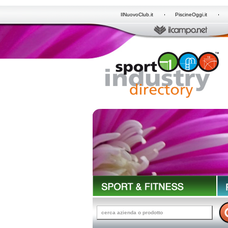
IlNuovoClub.it
PiscineOggi.it