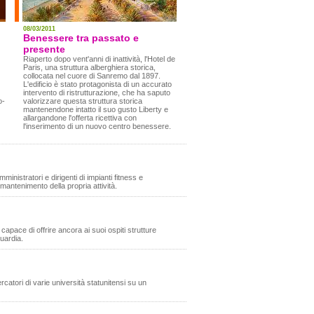
08/03/2011
Benessere tra passato e
presente
Riaperto dopo vent'anni di inattività, l'Hotel de
Paris, una struttura alberghiera storica,
collocata nel cuore di Sanremo dal 1897.
L'edificio è stato protagonista di un accurato
intervento di ristrutturazione, che ha saputo
o-
valorizzare questa struttura storica
mantenendone intatto il suo gusto Liberty e
allargandone l'offerta ricettiva con
l'inserimento di un nuovo centro benessere.
ministratori e dirigenti di impianti fitness e
mantenimento della propria attività.
capace di offrire ancora ai suoi ospiti strutture
uardia.
rcatori di varie università statunitensi su un