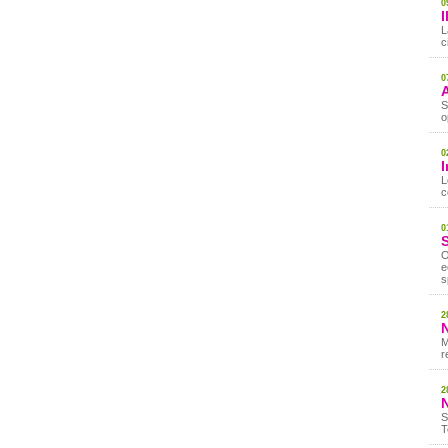
0
I
L
c
0
S
o
0
I
L
c
0
O
e
s
2
M
r
2
S
T