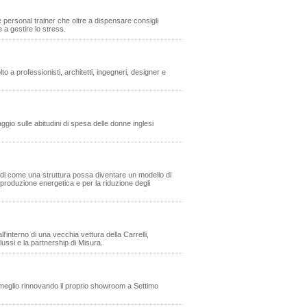
e personal trainer che oltre a dispensare consigli
 a gestire lo stress.
o a professionisti, architetti, ingegneri, designer e
io sulle abitudini di spesa delle donne inglesi
e di come una struttura possa diventare un modello di
toproduzione energetica e per la riduzione degli
l’interno di una vecchia vettura della Carrelli,
lussi e la partnership di Misura.
l meglio rinnovando il proprio showroom a Settimo