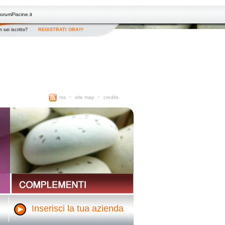
orumPiscine.it
 sei iscritto?
REGISTRATI ORA!!!
rss
site map
credits
Inserisci la tua azienda