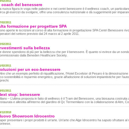
9/02/2011
l coach del benessere
a nuova figura in voga nelle palestre e nei centri benessere è il wellness coach, un particolar
irca gli esercizi da svolgere, offre una consulenza nutrizionale e dà suggerimenti per imparare
7/02/2011
Alta formazione per progettare SPA
ono aperte le iscrizioni al corso di alta formazione in progettazione SPA Centri Benessere rivolt
peratori del settore previsto dal 24 marzo al 2 aprile 2011.
2/02/2011
nvestimenti sulla bellezza
e donne spendono di più per la bellezza che per il benessere. È quanto si evince da un sondagg
ommissionato dalla Beneden Healthcare Society.
1/02/2011
Soluzioni per un eco-benessere
ltre che un esempio perfetto di riqualificazione, l’Hotel Excelsior di Pesaro è la dimostrazion
co-sostenibilità e risparmio energetico, grazie all'adozione di soluzioni impiantistiche per l’au
prechi.
8/01/2011
Next stop: benessere
ilano – L’ultima proposta in fatto di wellness è il Tram del Benessere, una biosauna costruita al
estaurata e allestita all’interno del giardino di Qc Termemilano con la collaborazione di Atm, Co
8/12/2010
Nuovo Showroom Idrocentro
aper presentare i propri prodotti è un'arte. Un'arte che Alge Idrocentro ha saputo sfruttare a
orinese.