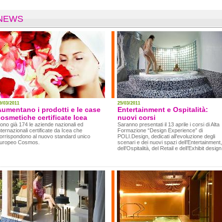
NEWS
9/03/2011
25/03/2011
umentano i prodotti e le case
Entertainment e Ospitalità:
osmetiche certificate Icea
nuovi corsi
ono già 174 le aziende nazionali ed
Saranno presentati il 13 aprile i corsi di Alta
nternazionali certificate da Icea che
Formazione “Design Experience” di
orrispondono al nuovo standard unico
POLI.Design, dedicati all'evoluzione degli
uropeo Cosmos.
scenari e dei nuovi spazi dell’Entertainment,
dell’Ospitalità, del Retail e dell’Exhibit design