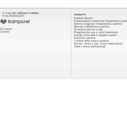
© Copyright
editrice il campo
categorie
P.Iva 04103311207.
Impianti Sportivi
Finanziamenti e bandi per l'impiantistica spor
Norme e leggi per l'impiantistica sportiva
Mercato impiantistica sportiva
Chi siamo
Normative piscine e spa
Contatti
Progettazione spa e centri benessere
Energie rinnovabili e impianti sportivi
Istituzioni sportive
I numeri della pratica sportiva
Piscine, terme e spa: nuove realizzazioni
Stadi e arene polifunzionali