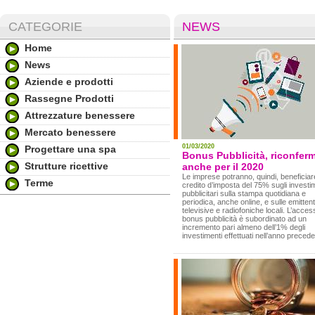
CATEGORIE
NEWS
Home
News
Aziende e prodotti
Rassegne Prodotti
Attrezzature benessere
Mercato benessere
01/03/2020
Progettare una spa
Bonus Pubblicità, riconfer
Strutture ricettive
anche per il 2020
Le imprese potranno, quindi, beneficiar
Terme
credito d’imposta del 75% sugli investi
pubblicitari sulla stampa quotidiana e
periodica, anche online, e sulle emittent
televisive e radiofoniche locali. L’acces
bonus pubblicità è subordinato ad un
incremento pari almeno dell’1% degli
investimenti effettuati nell’anno precede