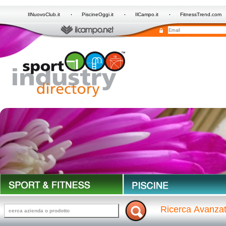
IlNuovoClub.it
PiscineOggi.it
IlCampo.it
FitnessTrend.com
Ricerca Avanza