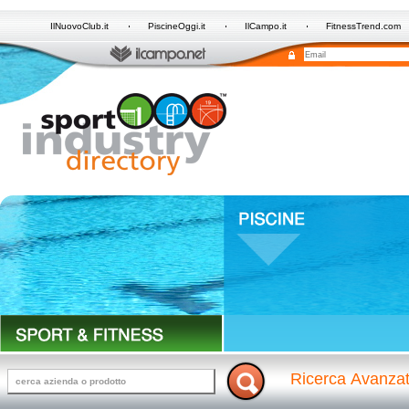
IlNuovoClub.it
PiscineOggi.it
IlCampo.it
FitnessTrend.com
Ricerca Avanza