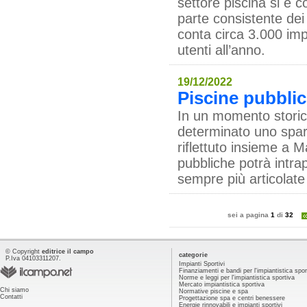
settore piscina si è
parte consistente dei
conta circa 3.000 impi
utenti all’anno.
19/12/2022
Piscine pubblic
In un momento storic
determinato uno spart
riflettuto insieme a M
pubbliche potrà intra
sempre più articolate 
sei a pagina
1
di
32
© Copyright
editrice il campo
categorie
P.Iva 04103311207.
Impianti Sportivi
Finanziamenti e bandi per l'impiantistica spor
Norme e leggi per l'impiantistica sportiva
Mercato impiantistica sportiva
Chi siamo
Normative piscine e spa
Contatti
Progettazione spa e centri benessere
Energie rinnovabili e impianti sportivi