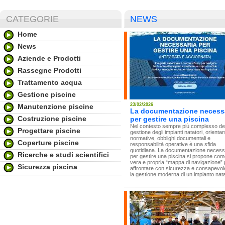
CATEGORIE
NEWS
Home
News
Aziende e Prodotti
Rassegne Prodotti
Trattamento acqua
Gestione piscine
23/02/2026
Manutenzione piscine
La documentazione necess
Costruzione piscine
per gestire una piscina
Nel contesto sempre più complesso del
Progettare piscine
gestione degli impianti natatori, orientar
normative, obblighi documentali e
Coperture piscine
responsabilità operative è una sfida
quotidiana. La documentazione necess
Ricerche e studi scientifici
per gestire una piscina si propone co
vera e propria “mappa di navigazione” 
Sicurezza piscina
affrontare con sicurezza e consapevo
la gestione moderna di un impianto nata