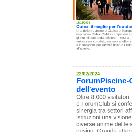
18/12/2024
Outex, il meglio per l’outdo
Una delle tre anime di XLeisure, il prog
espositivo Outex-Outdoor Experience 
giunto alla seconda edizione – mira a
valorizzare i prodotti, ma soprattutto i s
e le soluzioni, per l’attività fisica e il rela
all’aperto.
22/02/2024
ForumPiscine-O
dell'evento
Oltre 8.000 visitator
e ForumClub si confer
sinergia tra settori a
istituzioni una vision
diverse anime del lei
design. Grande attenz