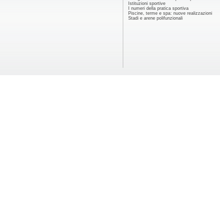
Istituzioni sportive
I numeri della pratica sportiva
Piscine, terme e spa: nuove realizzazioni
Stadi e arene polifunzionali