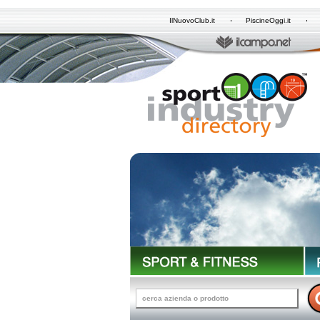
IlNuovoClub.it
PiscineOggi.it