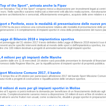
Top of the Sport”, arrivata anche la Fipav
on l'iniziativa “Top of the Sport” vengono messi a disposizione per investimenti legati ai centri 
i euro. Nello specifico saranno indirizzati a interventi volti alla loro realizzazione, ristruttu
arriere architettoniche e sensoriali, efficientamento energetico, acquisto delle aree relative e 
port e Periferie, ecco le modalità di presentazione delle nuove p
l CONI ha da poco emesso una comunicazione relativa alle modalità di presentazione delle prop
igenerazione o il completamento di impianti sportivi in vista della predisposizione del nuovo pian
egge di Bilancio 2018 e impiantistica sportiva
el pomeriggio del 31 ottobre 2017 il testo definitivo della Legge di Bilancio 2018 inizierà il su
resenti anche specifici interventi dedicati al mondo dello sport e dell'impiantistica sportiva, tra i 
ltre che 100 milioni destinati a progetti di ammodernamento degli impianti sportivi.
,4 milioni per gli impianti delle Marche
 partire dalle ore 11 di mercoledì 18 ottobre sarà possibile presentare le domande di finanziamen
romossi dalla Regione Marche, per la riqualificazione di impianti sportivi di proprietà pubblica.
Sport Missione Comune 2017, il bando
'è tempo fino al 28 ottobre per partecipare all'edizione 2017 del bando Sport Missione Comune
utui rivolti a progetti di costruzione e riqualificazione delle strutture sportive.
0 milioni di euro per gli impianti sportivi in Molise
ino al 5 agosto si potrà inoltrare la domanda per beneficiare di un finanziamento dedicato agli
sernia. Complessivamente saranno messi a disposizione 10 milioni di euro al fine di rendere ade
d attrarre anche fruitori non usuali, come scolaresche, disabili e gruppi sportivi in preparazion