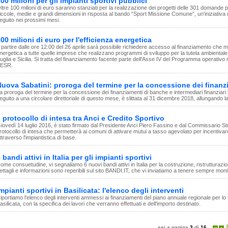
00 milioni per gli impianti sportivi pubblici
ltre 100 milioni di euro saranno stanziati per la realizzazione dei progetti delle 301 domande 
iccole, medie e grandi dimensioni in risposta al bando “Sport Missione Comune”, un'iniziativa
eguito nei prossimi mesi.
00 milioni di euro per l'efficienza energetica
 partire dalle ore 12:00 del 26 aprile sarà possibile richiedere accesso al finanziamento che me
nergetica a tutte quelle imprese che realizzano programmi di sviluppo per la tutela ambientale n
uglia e Sicilia. Si tratta del finanziamento facente parte dell'Asse IV del Programma operativ
ESR.
uova Sabatini: proroga del termine per la concessione dei finanz
a proroga del termine per la concessione dei finanziamenti di banche e intermediari finanziari 
eguito a una circolare direttoriale di questo mese, è slittata al 31 dicembre 2018, allungando l
l protocollo di intesa tra Anci e Credito Sportivo
iovedì 14 luglio 2016, è stato firmato dal Presidente Anci Piero Fassino e dal Commissario Str
rotocollo di intesa che permetterà ai comuni di attivare mutui a tasso agevolato per incentivare l
ttraverso l'impiantistica di base.
 bandi attivi in Italia per gli impianti sportivi
ome consuetudine, vi segnaliamo 6 nuovi bandi attivi in Italia per la costruzione, ristrutturazion
ettagli e informazioni sono reperibili sul sito BANDI.IT, che vi inviatiamo a tenere sempre moni
mpianti sportivi in Basilicata: l'elenco degli interventi
iportiamo l'elenco degli interventi ammessi ai finanziamenti del piano annuale regionale per lo 
asilicata, con la specifica dei lavori che verranno effettuati e dell'importo destinato.
sei a pagina
3
di
16