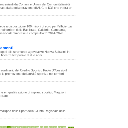
provenienti da Comuni e Unioni dei Comuni italiani di
 nata dalla collaborazione di ANCI e ICS che vedrà un
tte a disposizione 100 milioni di euro per l'efficienza
ei territori della Basilicata, Calabria, Campania,
o nazionale “Imprese e competitività” 2014-2020
iamenti
legati allo strumento agevolativo Nuova Sabatini, in
a finestra temporale di due anni.
aordinario del Credito Sportivo Paolo D’Alessio il
a promozione dell'attività sportiva nei territori
e e riqualificazione di impianti sportivi. Maggiori
torato.
sviluppo dello Sport della Giunta Regionale della
1
2
3
4
5
6
7
8
9
10
11
12
13
14
15
16