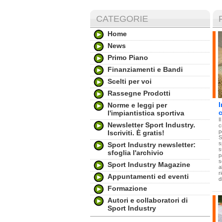
CATEGORIE
Home
News
Primo Piano
Finanziamenti e Bandi
Scelti per voi
Rassegne Prodotti
Norme e leggi per
l'impiantistica sportiva
I
Newsletter Sport Industry.
c
p
Iscriviti. È gratis!
S
s
Sport Industry newsletter:
s
sfoglia l'archivio
p
s
Sport Industry Magazine
a
r
Appuntamenti ed eventi
d
Formazione
Autori e collaboratori di
Sport Industry