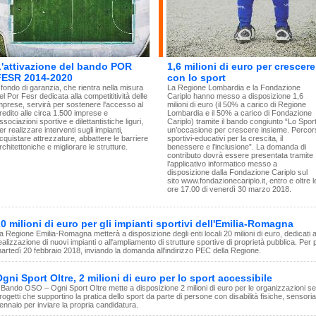
L'attivazione del bando POR
1,6 milioni di euro per crescere
FESR 2014-2020
con lo sport
l fondo di garanzia, che rientra nella misura
La Regione Lombardia e la Fondazione
el Por Fesr dedicata alla competititività delle
Cariplo hanno messo a disposizione 1,6
mprese, servirà per sostenere l'accesso al
milioni di euro (il 50% a carico di Regione
redito alle circa 1.500 imprese e
Lombardia e il 50% a carico di Fondazione
ssociazioni sportive e dilettantistiche liguri,
Cariplo) tramite il bando congiunto “Lo Sport
er realizzare interventi sugli impianti,
un’occasione per crescere insieme. Percor
cquistare attrezzature, abbattere le barriere
sportivi-educativi per la crescita, il
rchitettoniche e migliorare le strutture.
benessere e l’inclusione”. La domanda di
contributo dovrà essere presentata tramite
l’applicativo informatico messo a
disposizione dalla Fondazione Cariplo sul
sito www.fondazionecariplo.it, entro e oltre l
ore 17.00 di venerdì 30 marzo 2018.
0 milioni di euro per gli impianti sportivi dell'Emilia-Romagna
a Regione Emilia-Romagna metterà a disposizione degli enti locali 20 milioni di euro, dedicati alla
ealizzazione di nuovi impianti o all'ampliamento di strutture sportive di proprietà pubblica. Per 
artedì 20 febbraio 2018, inviando la domanda all'indirizzo PEC della Regione.
gni Sport Oltre, 2 milioni di euro per lo sport accessibile
l Bando OSO – Ogni Sport Oltre mette a disposizione 2 milioni di euro per le organizzazioni se
rogetti che supportino la pratica dello sport da parte di persone con disabilità fisiche, sensoriali
ennaio per inviare la propria candidatura.