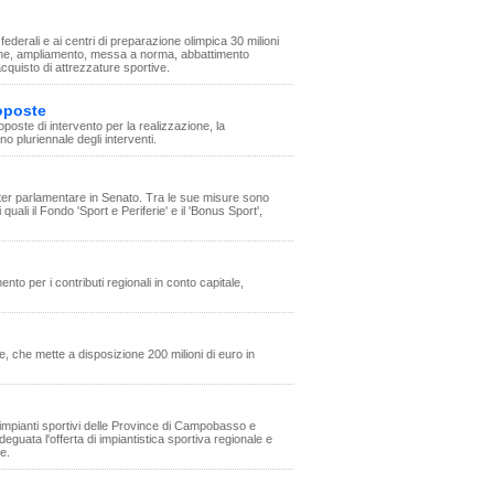
federali e ai centri di preparazione olimpica 30 milioni
razione, ampliamento, messa a norma, abbattimento
acquisto di attrezzature sportive.
roposte
oste di intervento per la realizzazione, la
o pluriennale degli interventi.
o iter parlamentare in Senato. Tra le sue misure sono
quali il Fondo 'Sport e Periferie' e il 'Bonus Sport',
to per i contributi regionali in conto capitale,
, che mette a disposizione 200 milioni di euro in
 impianti sportivi delle Province di Campobasso e
guata l'offerta di impiantistica sportiva regionale e
e.