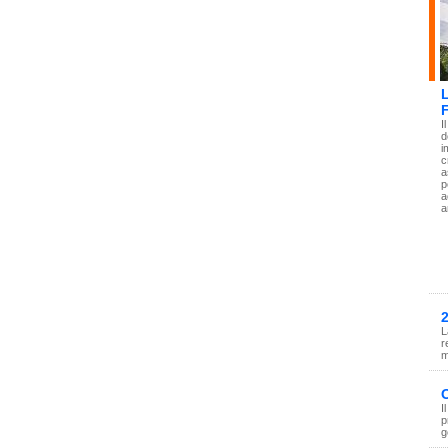
I
d
i
c
a
p
a
a
2
L
r
m
O
I
p
g