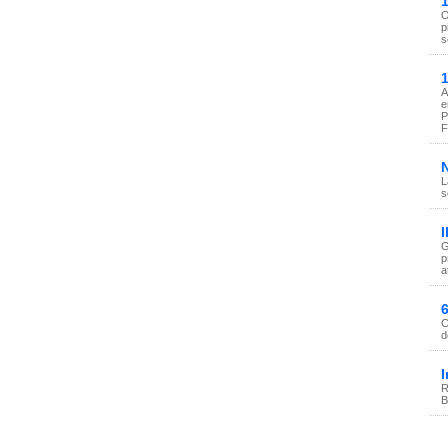
1
O
p
s
1
A
e
P
F
N
L
s
I
G
p
a
6
C
d
I
R
B