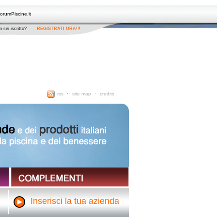
orumPiscine.it
 sei iscritto?
REGISTRATI ORA!!!
rss
site map
credits
Inserisci la tua azienda