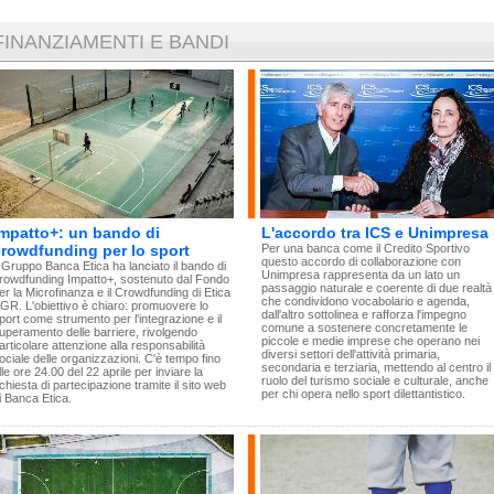
FINANZIAMENTI E BANDI
Impatto+: un bando di
L'accordo tra ICS e Unimpresa
crowdfunding per lo sport
Per una banca come il Credito Sportivo
questo accordo di collaborazione con
l Gruppo Banca Etica ha lanciato il bando di
Unimpresa rappresenta da un lato un
rowdfunding Impatto+, sostenuto dal Fondo
passaggio naturale e coerente di due realtà
er la Microfinanza e il Crowdfunding di Etica
che condividono vocabolario e agenda,
GR. L'obiettivo è chiaro: promuovere lo
dall'altro sottolinea e rafforza l'impegno
port come strumento per l'integrazione e il
comune a sostenere concretamente le
uperamento delle barriere, rivolgendo
piccole e medie imprese che operano nei
articolare attenzione alla responsabilità
diversi settori dell'attività primaria,
ociale delle organizzazioni. C'è tempo fino
secondaria e terziaria, mettendo al centro il
lle ore 24.00 del 22 aprile per inviare la
ruolo del turismo sociale e culturale, anche
ichiesta di partecipazione tramite il sito web
per chi opera nello sport dilettantistico.
i Banca Etica.