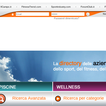
IlCampo.it
FitnessTrend.com
Sportindustry.com
ForumClub.it
F
Non
Password dimenticata?
Ricerca Avanzata
Ricerca per categorie