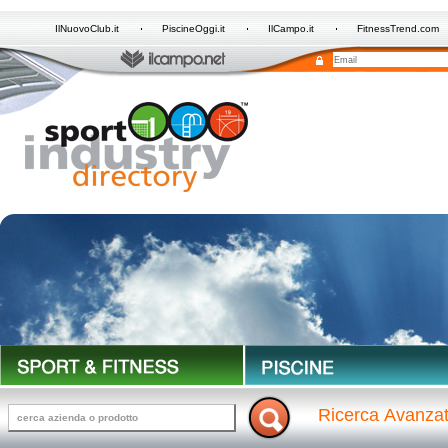
IlNuovoClub.it
PiscineOggi.it
IlCampo.it
FitnessTrend.com
Ricerca Avanza