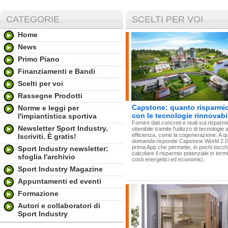
CATEGORIE
SCELTI PER VOI
Home
News
Primo Piano
Finanziamenti e Bandi
Scelti per voi
Rassegne Prodotti
Capstone: quanto risparmi
Norme e leggi per
con le tecnologie rinnovabi
l'impiantistica sportiva
Fornire dati concreti e reali sul risparm
Newsletter Sport Industry.
ottenibile tramite l'utilizzo di tecnologie 
efficienza, come la cogenerazione. A q
Iscriviti. È gratis!
domanda risponde Capstone World 2.0,
prima App che permette, in pochi tocchi
Sport Industry newsletter:
calcolare il risparmio potenziale in termi
sfoglia l'archivio
costi energetici ed economici.
Sport Industry Magazine
Appuntamenti ed eventi
Formazione
Autori e collaboratori di
Sport Industry