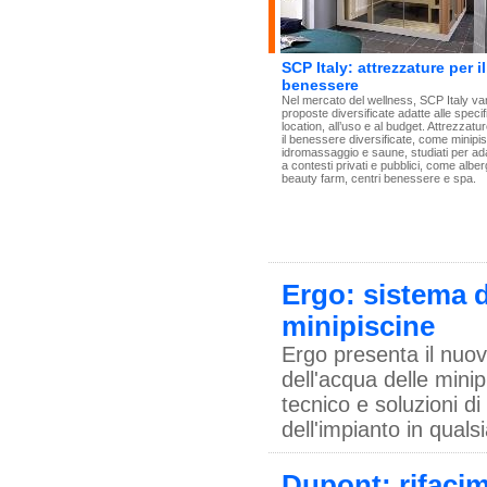
SCP Italy: attrezzature per il
benessere
Nel mercato del wellness, SCP Italy va
proposte diversificate adatte alle speci
location, all’uso e al budget. Attrezzatu
il benessere diversificate, come minipi
idromassaggio e saune, studiati per ada
a contesti privati e pubblici, come alber
beauty farm, centri benessere e spa.
Ergo: sistema d
minipiscine
Ergo presenta il nuov
dell'acqua delle mini
tecnico e soluzioni d
dell'impianto in qual
Dupont: rifacim