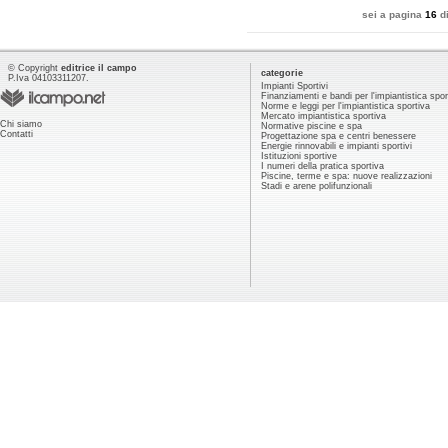
sei a pagina
16
d
© Copyright
editrice il campo
categorie
P.Iva 04103311207.
Impianti Sportivi
Finanziamenti e bandi per l'impiantistica spor
Norme e leggi per l'impiantistica sportiva
Mercato impiantistica sportiva
Chi siamo
Normative piscine e spa
Contatti
Progettazione spa e centri benessere
Energie rinnovabili e impianti sportivi
Istituzioni sportive
I numeri della pratica sportiva
Piscine, terme e spa: nuove realizzazioni
Stadi e arene polifunzionali