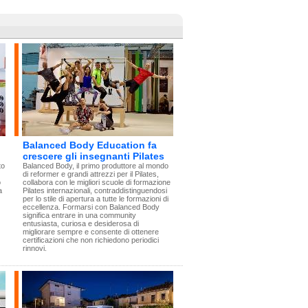
Balanced Body Education fa
crescere gli insegnanti Pilates
to
Balanced Body, il primo produttore al mondo
di reformer e grandi attrezzi per il Pilates,
o
collabora con le migliori scuole di formazione
a
Pilates internazionali, contraddistinguendosi
per lo stile di apertura a tutte le formazioni di
eccellenza. Formarsi con Balanced Body
significa entrare in una community
entusiasta, curiosa e desiderosa di
migliorare sempre e consente di ottenere
certificazioni che non richiedono periodici
rinnovi.