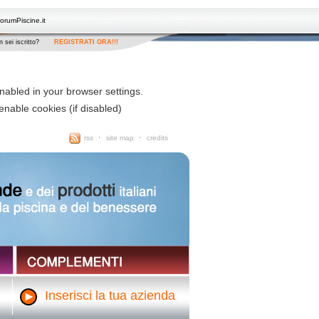
orumPiscine.it
 sei iscritto?
REGISTRATI ORA!!!
rss
site map
credits
Inserisci la tua azienda