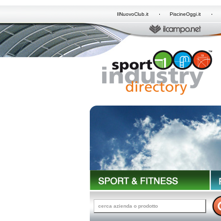
IlNuovoClub.it
PiscineOggi.it