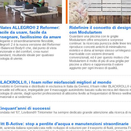
Pilates ALLEGRO® 2 Reformer:
Ridefinire il concetto di design
acile da usare, facile da
con Modulartem
nsegnare, facilissimo da amare
Guardare una piscina con le griglie
Modulartem offre emozioni e sorprese
legante e straordinariamente flessibile,
continue: la ricercata purezza delle linee te
llegro® 2 è la nuova versione del Reformer
riproduce concetti antichi di minimalismo
i Balanced Body® che, dal punto di vista
estetico e dona al tempo stesso un'eleganz
unzionale e del comfort, crea nuovi
inarrivabile con sistemi drenanti
tandard, risultando ideale per qualsiasi
convenzionali, ed è per questo motivo che
ipologia di utente.
Modulartem è molto di più di una griglia per
piscine a sfioro e rappresenta il valore
aggiunto per ogni invaso di qualità.
BLACKROLL®, i foam roller miofasciali migliori al mondo
rodotto in Germania e distribuito in esclusiva in Italia da Genesi, il foam roller BLACKROLL
ersatile ed efficace, impiegabile per il massaggio autoindotto basato sulla tecnica del rilascio
ipologia di utente, dagli sportivi professionisti di altissimo livello ai frequentatori di fitness-well
matoriali e ai sedentari.
Cinquant’anni di successi
ondata nel ‘67, Lovibond® Tintometer ha sempre dedicato grande attenzione alla ricerca di nuov
itt B-Active: stop a perdite d'acqua e manutenzioni straordinarie
itt, azienda italiana specializzata nello sviluppo di soluzioni per il trasporto di fluidi, presenta F