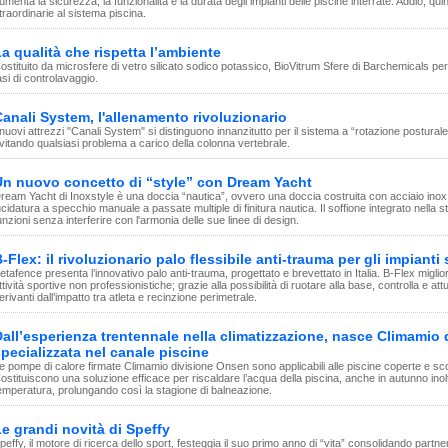
umenta la sicurezza, la funzionalità e la durata degli impianti delle piscine interrate. Addio, qui
traordinarie al sistema piscina.
a qualità che rispetta l’ambiente
ostituito da microsfere di vetro silicato sodico potassico, BioVitrum Sfere di Barchemicals pe
asi di controlavaggio.
anali System, l'allenamento rivoluzionario
 nuovi attrezzi "Canali System" si distinguono innanzitutto per il sistema a “rotazione postura
vitando qualsiasi problema a carico della colonna vertebrale.
Un nuovo concetto di “style” con Dream Yacht
ream Yacht di Inoxstyle è una doccia “nautica”, ovvero una doccia costruita con acciaio ino
ucidatura a specchio manuale a passate multiple di finitura nautica. Il soffione integrato nella s
unzioni senza interferire con l'armonia delle sue linee di design.
-Flex: il rivoluzionario palo flessibile anti-trauma per gli impianti 
etafence presenta l’innovativo palo anti-trauma, progettato e brevettato in Italia. B-Flex miglio
ttività sportive non professionistiche; grazie alla possibilità di ruotare alla base, controlla e attu
erivanti dall’impatto tra atleta e recinzione perimetrale.
all’esperienza trentennale nella climatizzazione, nasce Climamio 
pecializzata nel canale piscine
e pompe di calore firmate Climamio divisione Onsen sono applicabili alle piscine coperte e sco
ostituiscono una soluzione efficace per riscaldare l’acqua della piscina, anche in autunno inol
emperatura, prolungando così la stagione di balneazione.
e grandi novità di Speffy
peffy, il motore di ricerca dello sport, festeggia il suo primo anno di “vita” consolidando partn