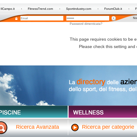
IlCampo.it
FitnessTrend.com
Sportindustry.com
ForumClub.it
F
Non
Password dimenticata?
Ricerca Avanzata
Ricerca per categorie