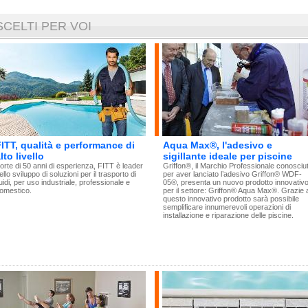
SCELTI PER VOI
ITT, qualità e performance di
Aqua Max®, l'adesivo e
lto livello
sigillante ideale per piscine
orte di 50 anni di esperienza, FITT è leader
Griffon®, il Marchio Professionale conosciu
ello sviluppo di soluzioni per il trasporto di
per aver lanciato l’adesivo Griffon® WDF-
luidi, per uso industriale, professionale e
05®, presenta un nuovo prodotto innovativ
omestico.
per il settore: Griffon® Aqua Max®. Grazie 
questo innovativo prodotto sarà possibile
semplificare innumerevoli operazioni di
installazione e riparazione delle piscine.