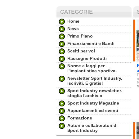
CATEGORIE
Home
News
Primo Piano
Finanziamenti e Bandi
Scelti per voi
Rassegne Prodotti
F
Norme e leggi per
a
l'impiantistica sportiva
F
Newsletter Sport Industry.
n
f
Iscriviti. È gratis!
d
Sport Industry newsletter:
sfoglia l'archivio
Sport Industry Magazine
Appuntamenti ed eventi
Formazione
Autori e collaboratori di
Sport Industry