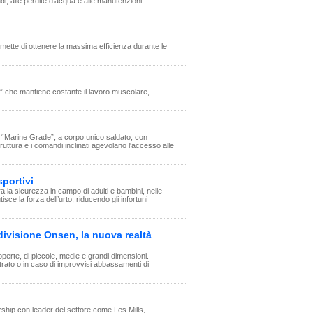
ndi, alle perdite d'acqua e alle manutenzioni
rmette di ottenere la massima efficienza durante le
le” che mantiene costante il lavoro muscolare,
x “Marine Grade”, a corpo unico saldato, con
truttura e i comandi inclinati agevolano l'accesso alle
sportivi
ra la sicurezza in campo di adulti e bambini, nelle
tisce la forza dell’urto, riducendo gli infortuni
divisione Onsen, la nuova realtà
perte, di piccole, medie e grandi dimensioni.
trato o in caso di improvvisi abbassamenti di
ership con leader del settore come Les Mills,