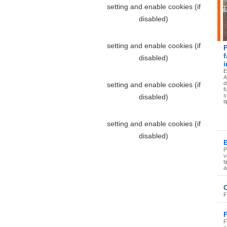
f
i
E
A
d
f
s
t
P
v
t
a
F
F
F