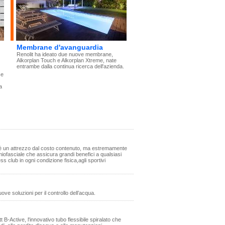
Membrane d'avanguardia
Renolit ha ideato due nuove membrane,
Alkorplan Touch e Alkorplan Xtreme, nate
entrambe dalla continua ricerca dell'azienda.
se
a
® è un attrezzo dal costo contenuto, ma estremamente
 miofasciale che assicura grandi benefici a qualsiasi
ness club in ogni condizione fisica,agli sportivi
e soluzioni per il controllo dell’acqua.
itt B-Active, l'innovativo tubo flessibile spiralato che