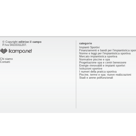
© Copyright
editrice il campo
categorie
P.Iva 04103311207.
Impianti Sportivi
Finanziamenti e bandi per l'impiantistica spor
Norme e leggi per l'impiantistica sportiva
Mercato impiantistica sportiva
Chi siamo
Normative piscine e spa
Contatti
Progettazione spa e centri benessere
Energie rinnovabili e impianti sportivi
Istituzioni sportive
I numeri della pratica sportiva
Piscine, terme e spa: nuove realizzazioni
Stadi e arene polifunzionali