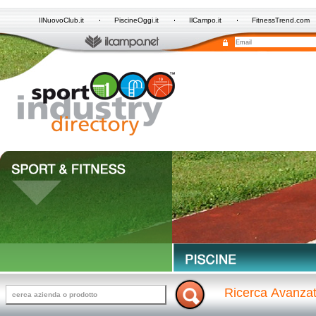
IlNuovoClub.it
PiscineOggi.it
IlCampo.it
FitnessTrend.com
Ricerca Avanza