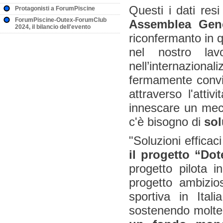
Questi i dati res
Protagonisti a ForumPiscine
ForumPiscine-Outex-ForumClub
Assemblea Gene
2024, il bilancio dell'evento
riconfermanto in 
nel nostro la
nell’internaziona
fermamente conv
attraverso l'atti
innescare un mec
c'è bisogno di
sol
"Soluzioni efficac
il progetto “Do
progetto pilota i
progetto ambizios
sportiva in Ital
sostenendo moltepl