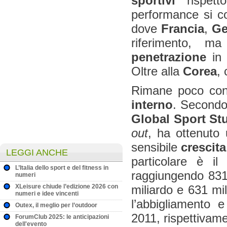
sportivi
rispetto
performance si co
dove
Francia
,
Ge
riferimento, m
penetrazione
in 
Oltre alla
Corea
,
Rimane poco conv
interno
. Secondo 
Global Sport St
out
, ha ottenuto 
sensibile
crescita
LEGGI ANCHE
particolare è i
L’Italia dello sport e del fitness in
raggiungendo 831 
numeri
XLeisure chiude l’edizione 2026 con
miliardo e 631 mil
numeri e idee vincenti
l’abbigliamento e
Outex, il meglio per l’outdoor
2011, rispettivamen
ForumClub 2025: le anticipazioni
dell'evento