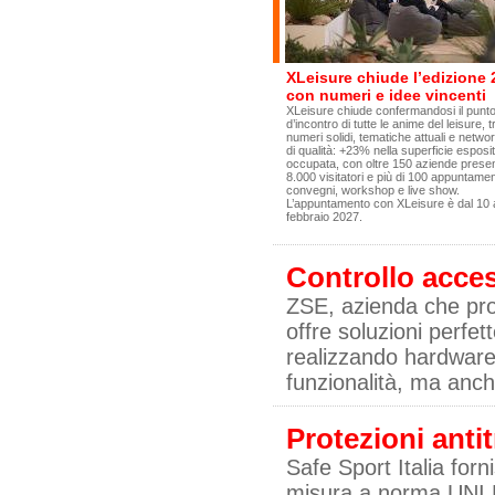
XLeisure chiude l’edizione 
con numeri e idee vincenti
XLeisure chiude confermandosi il punt
d’incontro di tutte le anime del leisure, t
numeri solidi, tematiche attuali e netwo
di qualità: +23% nella superficie esposi
occupata, con oltre 150 aziende presen
8.000 visitatori e più di 100 appuntament
convegni, workshop e live show.
L’appuntamento con XLeisure è dal 10 
febbraio 2027.
Controllo access
ZSE, azienda che proge
offre soluzioni perfet
realizzando hardware 
funzionalità, ma anch
Protezioni anti
Safe Sport Italia forn
misura a norma UNI E