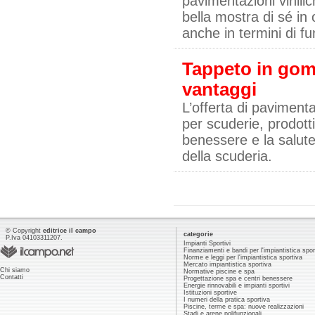
pavimentazioni vinili
bella mostra di sé in 
anche in termini di fu
Tappeto in gomm
vantaggi
L’offerta di paviment
per scuderie, prodott
benessere e la salute
della scuderia.
© Copyright
editrice il campo
categorie
P.Iva 04103311207.
Impianti Sportivi
Finanziamenti e bandi per l'impiantistica spor
Norme e leggi per l'impiantistica sportiva
Mercato impiantistica sportiva
Chi siamo
Normative piscine e spa
Contatti
Progettazione spa e centri benessere
Energie rinnovabili e impianti sportivi
Istituzioni sportive
I numeri della pratica sportiva
Piscine, terme e spa: nuove realizzazioni
Stadi e arene polifunzionali