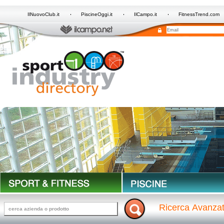
IlNuovoClub.it
PiscineOggi.it
IlCampo.it
FitnessTrend.com
Ricerca Avanza