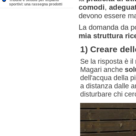
Tribune e sedute per impianti
sportivi: una rassegna prodotti
comodi
,
adeguat
devono essere man
La domanda da po
mia struttura ric
1) Creare dell
Se la risposta è il
Magari anche
sol
dell'acqua della p
a distanza dalle a
disturbare chi ce