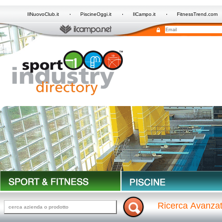
IlNuovoClub.it
PiscineOggi.it
IlCampo.it
FitnessTrend.com
Ricerca Avanza