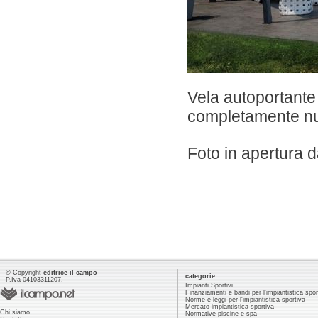
Vela autoportante
completamente nu
Foto in apertura 
© Copyright
editrice il campo
categorie
P.Iva 04103311207.
Impianti Sportivi
Finanziamenti e bandi per l'impiantistica spor
Norme e leggi per l'impiantistica sportiva
Mercato impiantistica sportiva
Chi siamo
Normative piscine e spa