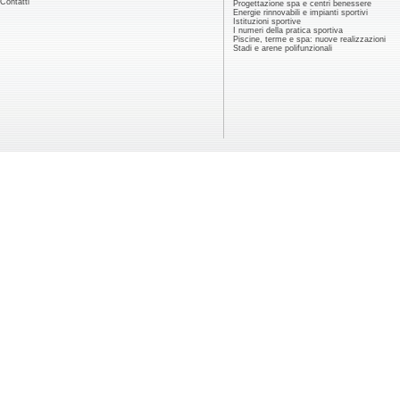
Contatti
Progettazione spa e centri benessere
Energie rinnovabili e impianti sportivi
Istituzioni sportive
I numeri della pratica sportiva
Piscine, terme e spa: nuove realizzazioni
Stadi e arene polifunzionali