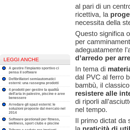
al pari di un cent
ricettiva, la
proget
necessita della ste
Questo significa o
per camminamenti 
adeguatamente l’
d’arredo per arr
LEGGI ANCHE
In tema di
materia
A gestire l'impianto sportivo ci
pensa il software
dal PVC al ferro ba
Defibrillatori semiautomatici
esterni: una rassegna prodotti
bambù, il classico 
4 prodotti per gestire la qualità
resistere alle in
dell'aria in palestre, piscine e aree
benessere
di riporli all’asci
Arredare gli spazi esterni: le
nel tempo.
soluzioni proposte dal mercato nel
2014
Il primo dictat da 
Software gestionali per fitness,
wellness, sport clubs e piscine
la
praticità di uti