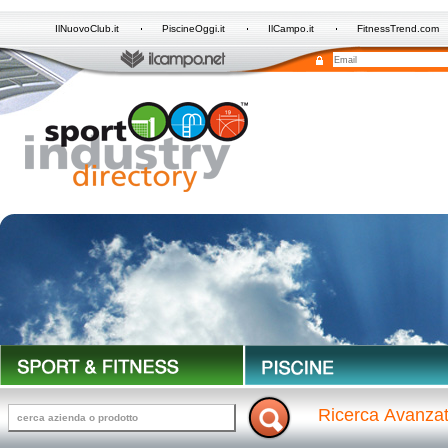
IlNuovoClub.it
PiscineOggi.it
IlCampo.it
FitnessTrend.com
Ricerca Avanza