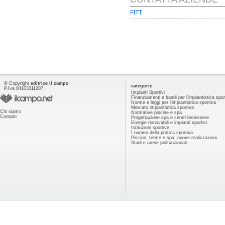
FITT
© Copyright
editrice il campo
categorie
P.Iva 04103311207.
Impianti Sportivi
Finanziamenti e bandi per l'impiantistica spor
Norme e leggi per l'impiantistica sportiva
Mercato impiantistica sportiva
Chi siamo
Normative piscine e spa
Contatti
Progettazione spa e centri benessere
Energie rinnovabili e impianti sportivi
Istituzioni sportive
I numeri della pratica sportiva
Piscine, terme e spa: nuove realizzazioni
Stadi e arene polifunzionali