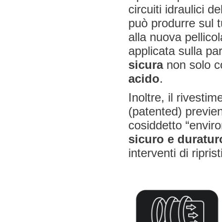
circuiti idraulici
può produrre sul t
alla nuova pellico
applicata sulla p
sicura
non solo c
acido
.
Inoltre, il rivesti
(patented) previe
cosiddetto “enviro
sicuro e duratur
interventi di ripri