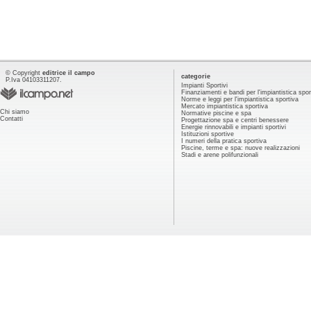
© Copyright
editrice il campo
categorie
P.Iva 04103311207.
Impianti Sportivi
Finanziamenti e bandi per l'impiantistica spor
Norme e leggi per l'impiantistica sportiva
Mercato impiantistica sportiva
Chi siamo
Normative piscine e spa
Contatti
Progettazione spa e centri benessere
Energie rinnovabili e impianti sportivi
Istituzioni sportive
I numeri della pratica sportiva
Piscine, terme e spa: nuove realizzazioni
Stadi e arene polifunzionali