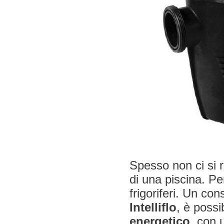
Spesso non ci si
di una piscina. P
frigoriferi. Un co
Intelliflo
, è possi
energetico
, con 