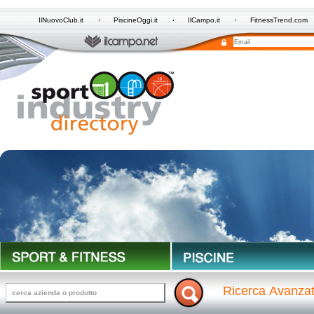
IlNuovoClub.it
PiscineOggi.it
IlCampo.it
FitnessTrend.com
Ricerca Avanza