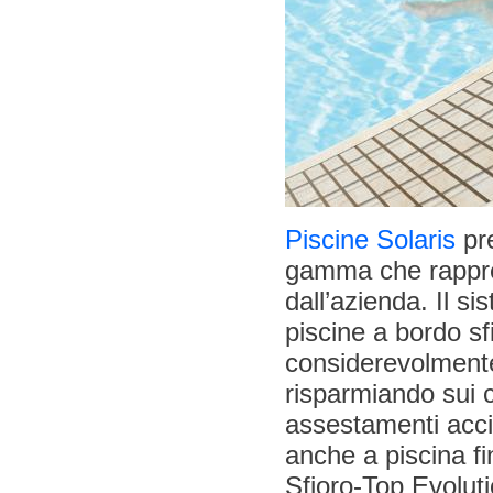
Piscine Solaris
pre
gamma che rappre
dall’azienda. Il s
piscine a bordo s
considerevolmente 
risparmiando sui co
assestamenti accide
anche a piscina fi
Sfioro-Top Evoluti