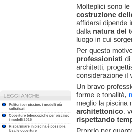
Molteplici sono le
costruzione dell
affidarsi dipende
dalla
natura del 
luogo in cui sorge
Per questo motivo
professionisti
di
architetti, progett
considerazione il 
Un bravo professio
forme e tonalità,
m
LEGGI ANCHE
meglio la piscina
Pulitori per piscine: i modelli più
sofisticati
architettonico
, 
Coperture telescopiche per piscine:
rispettando temp
i modelli 2015
Risparmiare in piscina è possibile.
Proprio per quant
Usa le coperture