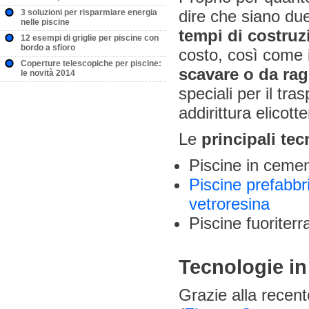
dire che siano du
3 soluzioni per risparmiare energia
nelle piscine
tempi di costruz
12 esempi di griglie per piscine con
bordo a sfioro
costo, così come 
Coperture telescopiche per piscine:
scavare o da ra
le novità 2014
speciali per il tra
addirittura elicotter
Le
principali tec
Piscine in ceme
Piscine prefabbr
vetroresina
Piscine fuoriterr
Tecnologie i
Grazie alla recen