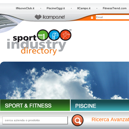
IlNuovoClub.it
PiscineOggi.it
IlCampo.it
FitnessTrend.com
Ricerca Avanza