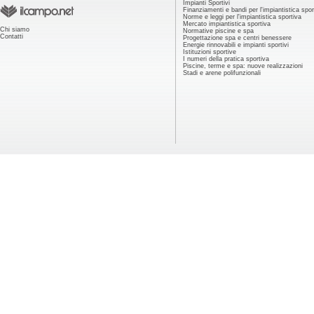
Impianti Sportivi
Finanziamenti e bandi per l'impiantistica spor
Norme e leggi per l'impiantistica sportiva
Mercato impiantistica sportiva
Chi siamo
Normative piscine e spa
Contatti
Progettazione spa e centri benessere
Energie rinnovabili e impianti sportivi
Istituzioni sportive
I numeri della pratica sportiva
Piscine, terme e spa: nuove realizzazioni
Stadi e arene polifunzionali