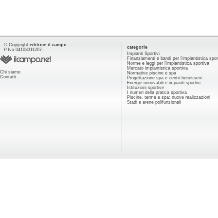
© Copyright
editrice il campo
categorie
P.Iva 04103311207.
Impianti Sportivi
Finanziamenti e bandi per l'impiantistica spor
Norme e leggi per l'impiantistica sportiva
Mercato impiantistica sportiva
Chi siamo
Normative piscine e spa
Contatti
Progettazione spa e centri benessere
Energie rinnovabili e impianti sportivi
Istituzioni sportive
I numeri della pratica sportiva
Piscine, terme e spa: nuove realizzazioni
Stadi e arene polifunzionali