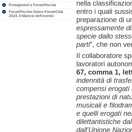
nella classificazi
Protagonisti a ForumPiscine
entro i quali suss
ForumPiscine-Outex-ForumClub
2024, il bilancio dell'evento
preparazione di un
espressamente disc
specie dallo stes
parti
”, che non ve
Il collaboratore s
lavoratori autonom
67, comma 1, let
indennità di trasfe
compensi erogati ai
prestazioni di nat
musicali e filodra
e quelli erogati nel
dilettantistiche d
dall'Unione Nazio