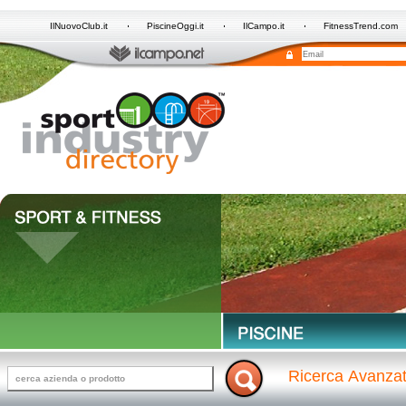
IlNuovoClub.it
PiscineOggi.it
IlCampo.it
FitnessTrend.com
Ricerca Avanza