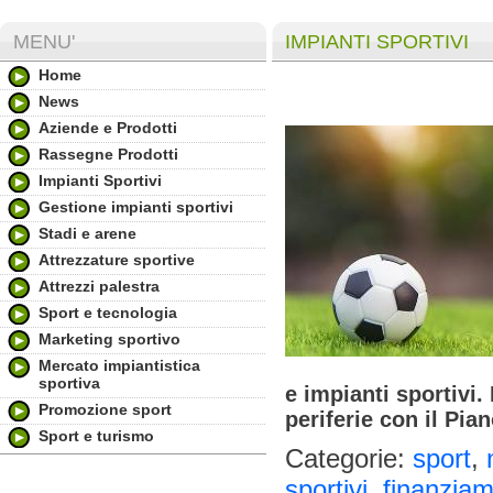
MENU'
IMPIANTI SPORTIVI
Home
News
Aziende e Prodotti
Rassegne Prodotti
Impianti Sportivi
Gestione impianti sportivi
Stadi e arene
Attrezzature sportive
Attrezzi palestra
Sport e tecnologia
Marketing sportivo
Mercato impiantistica
sportiva
e impianti sportivi.
Promozione sport
periferie con il Pia
Sport e turismo
Categorie:
sport
,
sportivi
,
finanziam