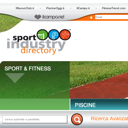
IlNuovoClub.it
PiscineOggi.it
IlCampo.it
FitnessTrend.com
Ricerca Avanza