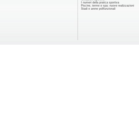
I numeri della pratica sportiva
Piscine, terme e spa: nuove realizzazioni
Stadi e arene polifunzionali