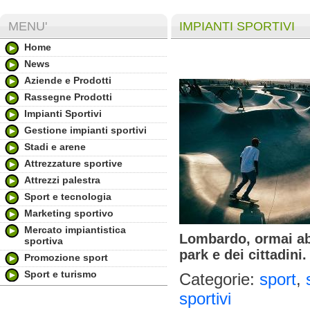
MENU'
IMPIANTI SPORTIVI
Home
News
Aziende e Prodotti
Rassegne Prodotti
Impianti Sportivi
Gestione impianti sportivi
Stadi e arene
Attrezzature sportive
Attrezzi palestra
Sport e tecnologia
Marketing sportivo
Mercato impiantistica
Lombardo, ormai abb
sportiva
park e dei cittadini.
Promozione sport
Sport e turismo
Categorie:
sport
,
sportivi