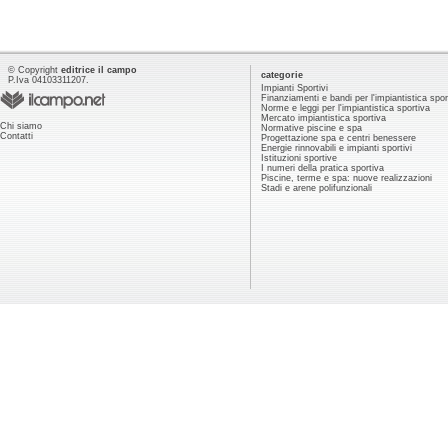
© Copyright
editrice il campo
categorie
P.Iva 04103311207.
Impianti Sportivi
Finanziamenti e bandi per l'impiantistica spor
Norme e leggi per l'impiantistica sportiva
Mercato impiantistica sportiva
Chi siamo
Normative piscine e spa
Contatti
Progettazione spa e centri benessere
Energie rinnovabili e impianti sportivi
Istituzioni sportive
I numeri della pratica sportiva
Piscine, terme e spa: nuove realizzazioni
Stadi e arene polifunzionali