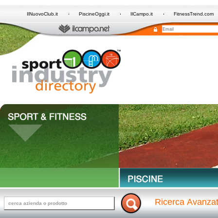
IlNuovoClub.it
PiscineOggi.it
IlCampo.it
FitnessTrend.com
Ricerca Avanza