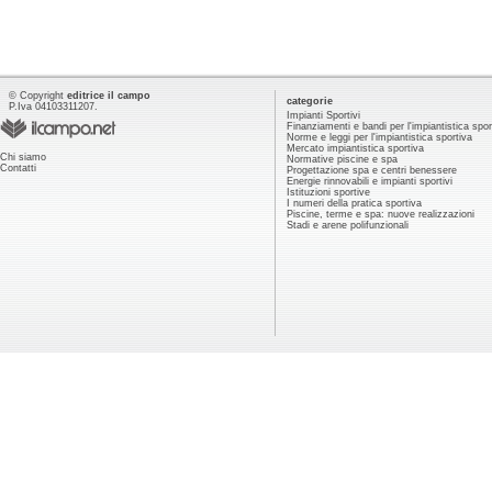
© Copyright
editrice il campo
categorie
P.Iva 04103311207.
Impianti Sportivi
Finanziamenti e bandi per l'impiantistica spor
Norme e leggi per l'impiantistica sportiva
Mercato impiantistica sportiva
Chi siamo
Normative piscine e spa
Contatti
Progettazione spa e centri benessere
Energie rinnovabili e impianti sportivi
Istituzioni sportive
I numeri della pratica sportiva
Piscine, terme e spa: nuove realizzazioni
Stadi e arene polifunzionali