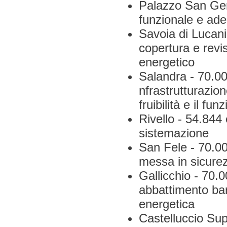
Palazzo San Gerv
funzionale e ade
Savoia di Lucania
copertura e revi
energetico
Salandra - 70.0
nfrastrutturazio
fruibilità e il fu
Rivello - 54.844
sistemazione
San Fele - 70.00
messa in sicure
Gallicchio - 70.
abbattimento bar
energetica
Castelluccio Sup