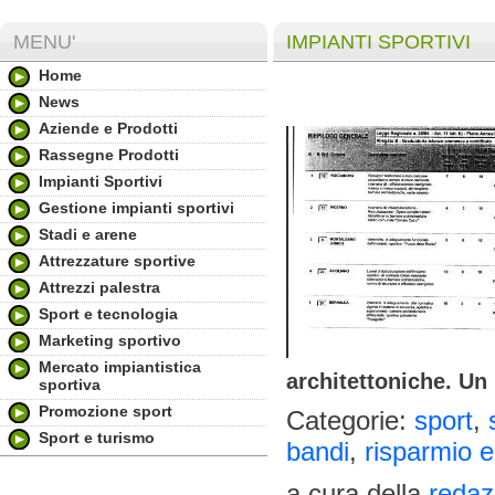
MENU'
IMPIANTI SPORTIVI
Home
News
Aziende e Prodotti
Rassegne Prodotti
Impianti Sportivi
Gestione impianti sportivi
Stadi e arene
Attrezzature sportive
Attrezzi palestra
Sport e tecnologia
Marketing sportivo
Mercato impiantistica
architettoniche. U
sportiva
Promozione sport
Categorie:
sport
,
Sport e turismo
bandi
,
risparmio e
a cura della
redaz