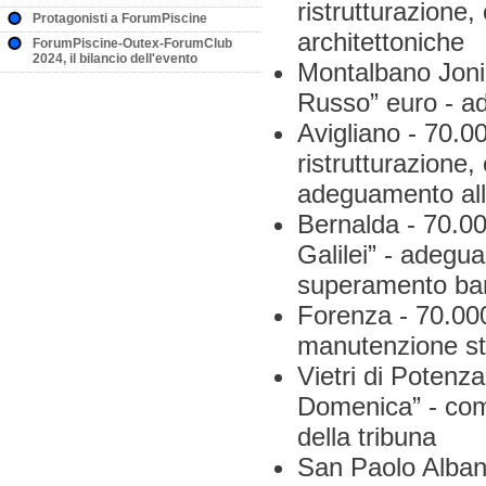
ristrutturazione
Protagonisti a ForumPiscine
architettoniche
ForumPiscine-Outex-ForumClub
2024, il bilancio dell'evento
Montalbano Jonic
Russo” euro - a
Avigliano - 70.0
ristrutturazione,
adeguamento alle
Bernalda - 70.00
Galilei” - adegua
superamento barr
Forenza - 70.000
manutenzione str
Vietri di Potenz
Domenica” - com
della tribuna
San Paolo Albane