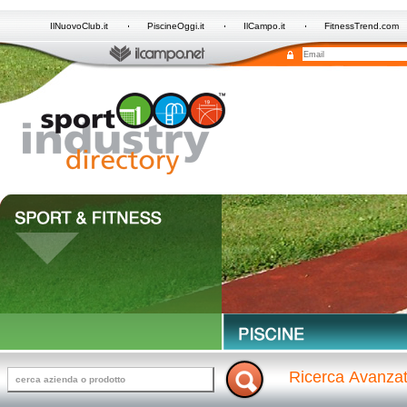
IlNuovoClub.it
PiscineOggi.it
IlCampo.it
FitnessTrend.com
Ricerca Avanza