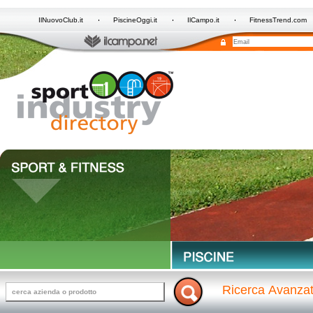
IlNuovoClub.it
PiscineOggi.it
IlCampo.it
FitnessTrend.com
Ricerca Avanza