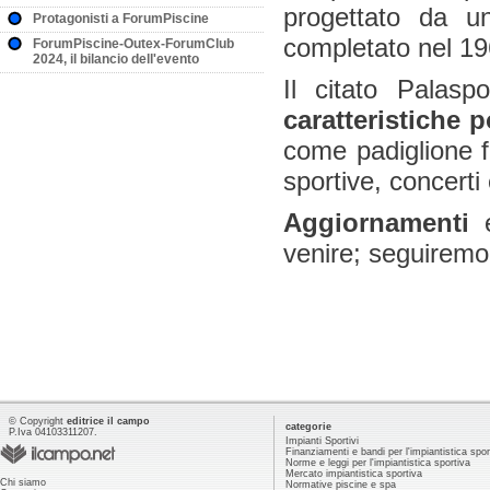
progettato da un
Protagonisti a ForumPiscine
completato nel 19
ForumPiscine-Outex-ForumClub
2024, il bilancio dell'evento
Il citato Palasp
caratteristiche p
come padiglione fi
sportive, concerti
Aggiornamenti
e
venire; seguiremo 
© Copyright
editrice il campo
categorie
P.Iva 04103311207.
Impianti Sportivi
Finanziamenti e bandi per l'impiantistica spor
Norme e leggi per l'impiantistica sportiva
Mercato impiantistica sportiva
Chi siamo
Normative piscine e spa