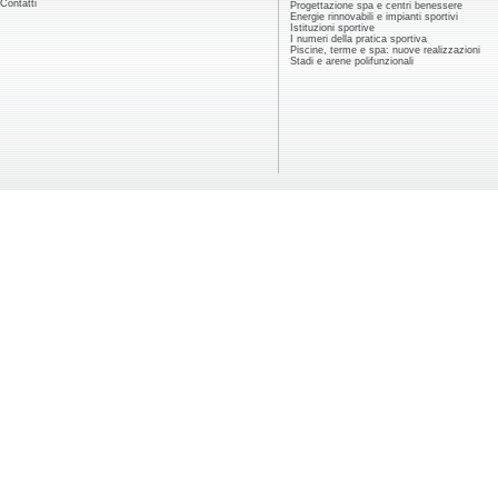
Contatti
Progettazione spa e centri benessere
Energie rinnovabili e impianti sportivi
Istituzioni sportive
I numeri della pratica sportiva
Piscine, terme e spa: nuove realizzazioni
Stadi e arene polifunzionali