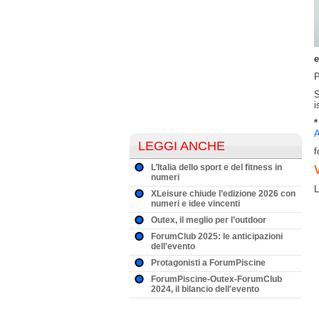
e
P
S
i
*
A
LEGGI ANCHE
f
L’Italia dello sport e del fitness in
numeri
L
XLeisure chiude l’edizione 2026 con
numeri e idee vincenti
Outex, il meglio per l’outdoor
ForumClub 2025: le anticipazioni
dell'evento
Protagonisti a ForumPiscine
ForumPiscine-Outex-ForumClub
2024, il bilancio dell'evento