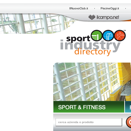
IlNuovoClub.it
PiscineOggi.it