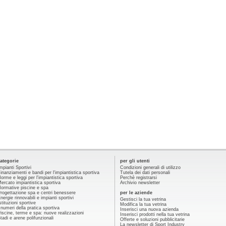
ategorie
per gli utenti
mpianti Sportivi
Condizioni generali di utilizzo
inanziamenti e bandi per l'impiantistica sportiva
Tutela dei dati personali
orme e leggi per l'impiantistica sportiva
Perchè registrarsi
ercato impiantistica sportiva
Archivio newsletter
ormative piscine e spa
rogettazione spa e centri benessere
per le aziende
nergie rinnovabili e impianti sportivi
Gestisci la tua vetrina
stituzioni sportive
Modifica la tua vetrina
 numeri della pratica sportiva
Inserisci una nuova azienda
iscine, terme e spa: nuove realizzazioni
Inserisci prodotti nella tua vetrina
tadi e arene polifunzionali
Offerte e soluzioni pubblicitarie
La newsletter di Sport Industry