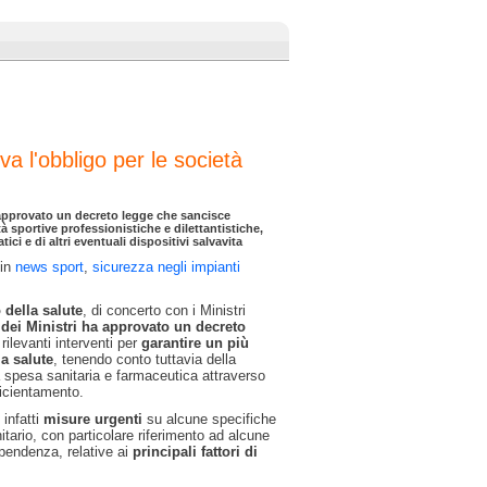
riva l'obbligo per le società
a approvato un decreto legge che sancisce
tà sportive professionistiche e dilettantistiche,
tici e di altri eventuali dispositivi salvavita
 in
news sport
,
sicurezza negli impianti
 della salute
, di concerto con i Ministri
dei Ministri ha approvato un decreto
rilevanti interventi per
garantire un più
la salute
, tenendo conto tuttavia della
a spesa sanitaria e farmaceutica attraverso
ficientamento.
infatti
misure urgenti
su alcune specifiche
itario, con particolare riferimento ad alcune
ipendenza, relative ai
principali fattori di