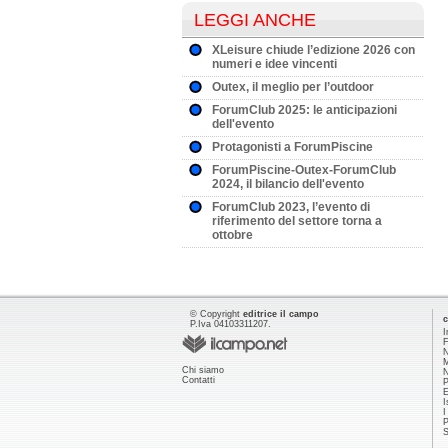
LEGGI ANCHE
XLeisure chiude l’edizione 2026 con
numeri e idee vincenti
Outex, il meglio per l’outdoor
ForumClub 2025: le anticipazioni
dell'evento
Protagonisti a ForumPiscine
ForumPiscine-Outex-ForumClub
2024, il bilancio dell'evento
ForumClub 2023, l’evento di
riferimento del settore torna a
ottobre
© Copyright
editrice il campo
c
P.Iva 04103311207.
I
F
N
M
Chi siamo
N
Contatti
P
E
I
I
P
S