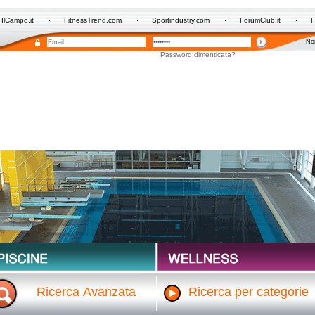
IlCampo.it
FitnessTrend.com
Sportindustry.com
ForumClub.it
F
Non
Password dimenticata?
Ricerca Avanzata
Ricerca per categorie