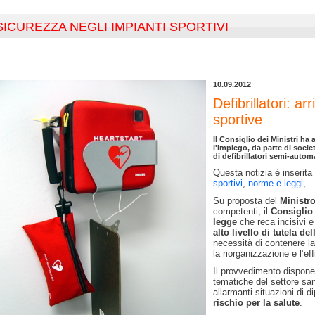
SICUREZZA NEGLI IMPIANTI SPORTIVI
10.09.2012
Defibrillatori: ar
sportive
Il Consiglio dei Ministri h
l'impiego, da parte di socie
di defibrillatori semi-automa
Questa notizia è inserita
sportivi
,
norme e leggi
,
Su proposta del
Ministro
competenti, il
Consiglio 
legge
che reca incisivi e 
alto livello di tutela del
necessità di contenere l
la riorganizzazione e l’ef
Il provvedimento dispone 
tematiche del settore san
allarmanti situazioni di d
rischio per la salute
.