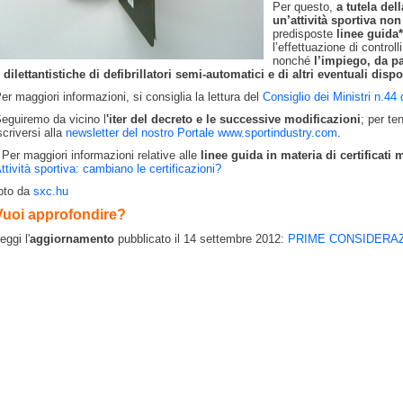
Per questo,
a tutela del
un’attività sportiva no
predisposte
linee guida*
l’effettuazione di controll
nonché
l’impiego, da pa
 dilettantistiche di defibrillatori semi-automatici e di altri eventuali dispo
er maggiori informazioni, si consiglia la lettura del
Consiglio dei Ministri n.44
eguiremo da vicino l
'iter del decreto e le successive modificazioni
; per te
scriversi alla
newsletter del nostro Portale www.sportindustry.com
.
Per maggiori informazioni relative alle
linee guida in materia di certificati 
ttività sportiva: cambiano le certificazioni?
oto da
sxc.hu
Vuoi approfondire?
eggi l'
aggiornamento
pubblicato il 14 settembre 2012:
PRIME CONSIDERAZ