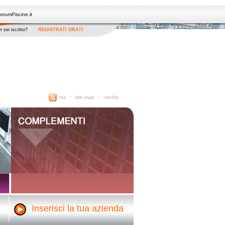
orumPiscine.it
 sei iscritto?
REGISTRATI ORA!!!
rss
site map
credits
Inserisci la tua azienda