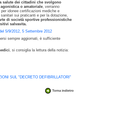
la salute dei cittadini che svolgono
n agonistica o amatoriale
, verranno
per idonee certificazioni mediche e
i sanitari sui praticanti e per la dotazione,
rte di società sportive professionistiche
sitivi salvavita.
 del 5/9/2012, 5 Settembre 2012
nersi sempre aggiornati, è sufficiente
medici
, si consiglia la lettura della notizia:
IONI SUL "DECRETO DEFIBRILLATORI"
Torna indietro