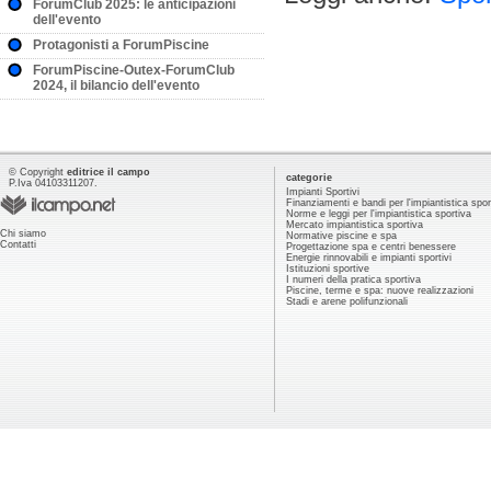
ForumClub 2025: le anticipazioni
dell'evento
Protagonisti a ForumPiscine
ForumPiscine-Outex-ForumClub
2024, il bilancio dell'evento
© Copyright
editrice il campo
categorie
P.Iva 04103311207.
Impianti Sportivi
Finanziamenti e bandi per l'impiantistica spor
Norme e leggi per l'impiantistica sportiva
Mercato impiantistica sportiva
Chi siamo
Normative piscine e spa
Contatti
Progettazione spa e centri benessere
Energie rinnovabili e impianti sportivi
Istituzioni sportive
I numeri della pratica sportiva
Piscine, terme e spa: nuove realizzazioni
Stadi e arene polifunzionali