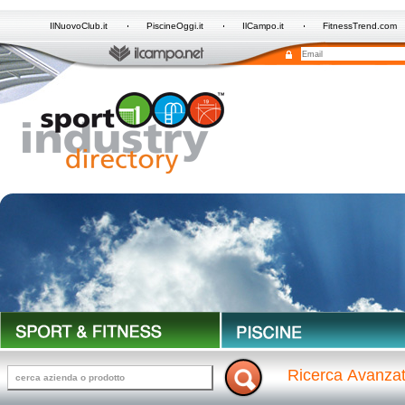
IlNuovoClub.it
PiscineOggi.it
IlCampo.it
FitnessTrend.com
Ricerca Avanza