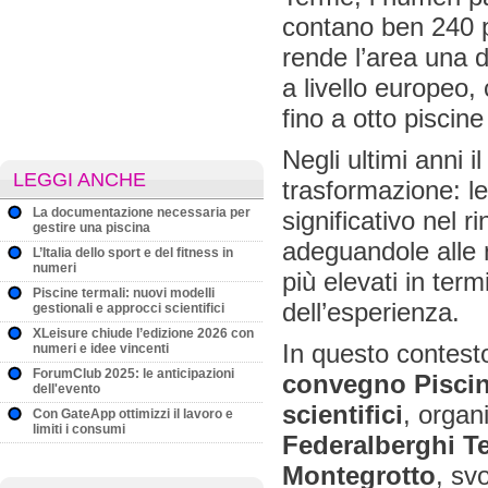
contano ben 240 p
rende l’area una d
a livello europeo, 
fino a otto piscine
Negli ultimi anni 
LEGGI ANCHE
trasformazione: le
La documentazione necessaria per
significativo nel r
gestire una piscina
adeguandole alle 
L’Italia dello sport e del fitness in
numeri
più elevati in term
Piscine termali: nuovi modelli
dell’esperienza.
gestionali e approcci scientifici
XLeisure chiude l’edizione 2026 con
In questo contesto 
numeri e idee vincenti
ForumClub 2025: le anticipazioni
convegno Piscine
dell'evento
scientifici
, organ
Con GateApp ottimizzi il lavoro e
limiti i consumi
Federalberghi T
Montegrotto
, sv