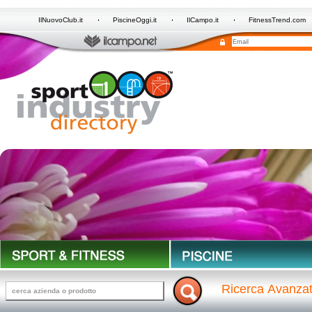
IlNuovoClub.it
PiscineOggi.it
IlCampo.it
FitnessTrend.com
Ricerca Avanza