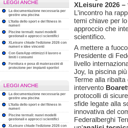
LEGGI ANCHE
XLeisure 2026 – 
La documentazione necessaria per
L’incontro ha rap
gestire una piscina
temi chiave per lo
L’Italia dello sport e del fitness in
numeri
approccio che int
Piscine termali: nuovi modelli
scientifico.
gestionali e approcci scientifici
XLeisure chiude l’edizione 2026 con
A mettere a fuoco 
numeri e idee vincenti
Con GateApp ottimizzi il lavoro e
Presidente di Fed
limiti i consumi
livello internazi
Fornitura e posa di materassini di
protezione per impianti sportivi
Joy, la piscina p
Terme alla ribalt
LEGGI ANCHE
intervento
Boarett
protocolli di sicur
La documentazione necessaria per
gestire una piscina
sfide legate alla s
L’Italia dello sport e del fitness in
numeri
innovativa del co
Piscine termali: nuovi modelli
Federalberghi Ter
gestionali e approcci scientifici
XLeisure chiude l’edizione 2026 con
un’
analisi tecnic