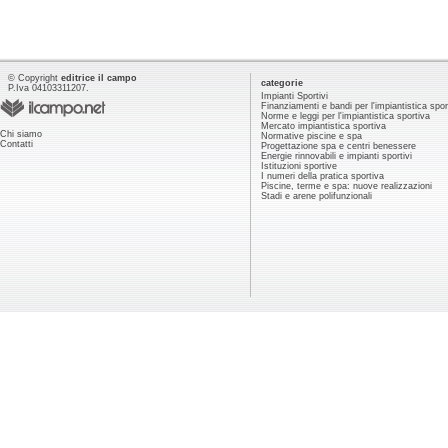
© Copyright
editrice il campo
categorie
P.Iva 04103311207.
Impianti Sportivi
Finanziamenti e bandi per l'impiantistica spor
Norme e leggi per l'impiantistica sportiva
Mercato impiantistica sportiva
Chi siamo
Normative piscine e spa
Contatti
Progettazione spa e centri benessere
Energie rinnovabili e impianti sportivi
Istituzioni sportive
I numeri della pratica sportiva
Piscine, terme e spa: nuove realizzazioni
Stadi e arene polifunzionali