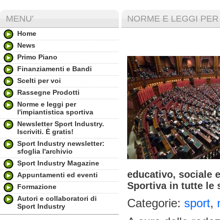
MENU'
NORME E LEGGI PER 
Home
News
Primo Piano
Finanziamenti e Bandi
Scelti per voi
Rassegne Prodotti
Norme e leggi per
l'impiantistica sportiva
Newsletter Sport Industry.
Iscriviti. È gratis!
Sport Industry newsletter:
sfoglia l'archivio
Sport Industry Magazine
educativo, sociale e
Appuntamenti ed eventi
Sportiva in tutte le
Formazione
Autori e collaboratori di
Categorie:
sport
,
Sport Industry