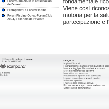
fondamentale rico
ForumClub 2025: le anticipazioni
dell'evento
Viene così riconos
Protagonisti a ForumPiscine
motoria per la salu
ForumPiscine-Outex-ForumClub
2024, il bilancio dell'evento
partecipazione e l
© Copyright
editrice il campo
categorie
P.Iva 04103311207.
Impianti Sportivi
Finanziamenti e bandi per l'impiantistica spor
Norme e leggi per l'impiantistica sportiva
Mercato impiantistica sportiva
Chi siamo
Normative piscine e spa
Contatti
Progettazione spa e centri benessere
Energie rinnovabili e impianti sportivi
Istituzioni sportive
I numeri della pratica sportiva
Piscine, terme e spa: nuove realizzazioni
Stadi e arene polifunzionali