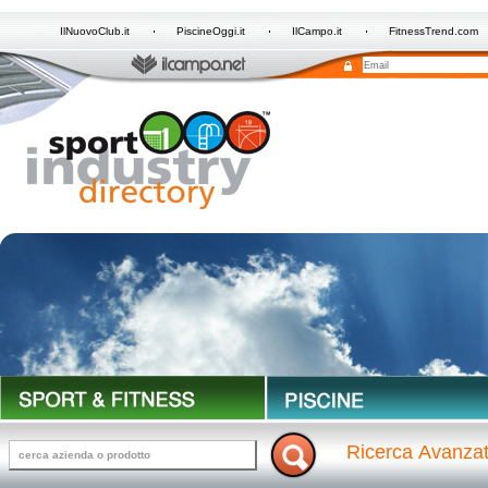
IlNuovoClub.it
PiscineOggi.it
IlCampo.it
FitnessTrend.com
Ricerca Avanza