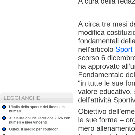
A cura della reda
A circa tre mesi d
modifica costituzio
fondamentali dell
nell'articolo
Sport 
scorso 6 dicembre
ha approvato all’u
Fondamentale dell
“in tutte le sue fo
valore educativo,
LEGGI ANCHE
dell’attività Sport
L’Italia dello sport e del fitness in
Obiettivo dell’eme
numeri
le sue forme – org
XLeisure chiude l’edizione 2026 con
numeri e idee vincenti
mero allenamento,
Outex, il meglio per l’outdoor