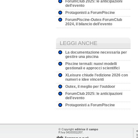
ForumClub 2025: le anticipazioni
dell'evento
Protagonisti a ForumPiscine
ForumPiscine-Outex-ForumClub
2024, il bilancio dell'evento
LEGGI ANCHE
La documentazione necessaria per
gestire una piscina
Piscine termali: nuovi modelli
gestionali e approcci scientifici
XLeisure chiude l’edizione 2026 con
numeri e idee vincenti
Outex, il meglio per l’outdoor
ForumClub 2025: le anticipazioni
dell'evento
Protagonisti a ForumPiscine
© Copyright
editrice il campo
c
P.Iva 04103311207.
I