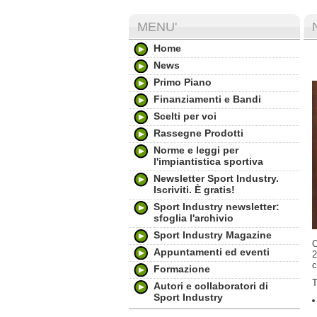
MENU'
Home
News
Primo Piano
Finanziamenti e Bandi
Scelti per voi
Rassegne Prodotti
Norme e leggi per
l'impiantistica sportiva
Newsletter Sport Industry.
Iscriviti. È gratis!
Sport Industry newsletter:
sfoglia l'archivio
Sport Industry Magazine
C
Appuntamenti ed eventi
2
c
Formazione
T
Autori e collaboratori di
Sport Industry