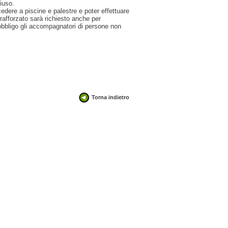
iuso.
cedere a piscine e palestre e poter effettuare
 rafforzato sarà richiesto anche per
 obbligo gli accompagnatori di persone non
Torna indietro