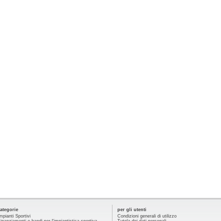
ategorie
per gli utenti
mpianti Sportivi
Condizioni generali di utilizzo