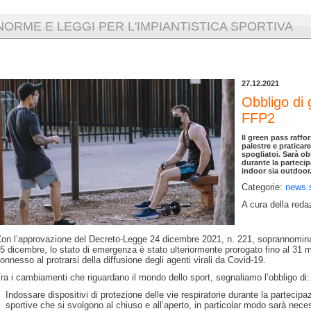
NORME E LEGGI PER L'IMPIANTISTICA SPORTIVA
27.12.2021
Obbligo di 
FFP2
Il green pass raffo
palestre e praticar
spogliatoi. Sarà ob
durante la partecip
indoor sia outdoor
Categorie:
news 
A cura della reda
on l’approvazione del Decreto-Legge 24 dicembre 2021, n. 221, soprannomina
5 dicembre, lo stato di emergenza è stato ulteriormente prorogato fino al 31 
onnesso al protrarsi della diffusione degli agenti virali da Covid-19.
ra i cambiamenti che riguardano il mondo dello sport, segnaliamo l’obbligo di:
Indossare dispositivi di protezione delle vie respiratorie durante la partecip
sportive che si svolgono al chiuso e all’aperto, in particolar modo sarà nece