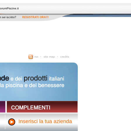
orumPiscine.it
 sei iscritto?
REGISTRATI ORA!!!
rss
site map
credits
Inserisci la tua azienda