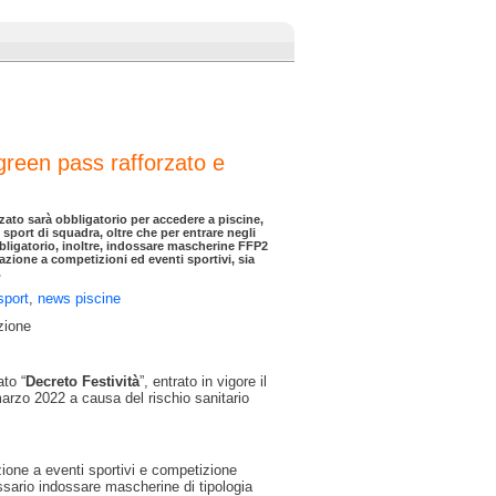
green pass rafforzato e
rzato sarà obbligatorio per accedere a piscine,
e sport di squadra, oltre che per entrare negli
bligatorio, inoltre, indossare mascherine FFP2
azione a competizioni ed eventi sportivi, sia
.
sport
,
news piscine
zione
to “
Decreto Festività
”, entrato in vigore il
marzo 2022 a causa del rischio sanitario
azione a eventi sportivi e competizione
ssario indossare mascherine di tipologia