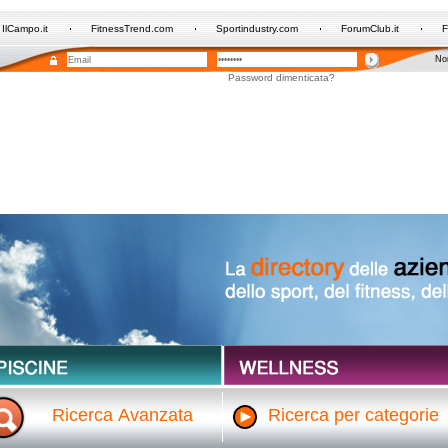
IlCampo.it
FitnessTrend.com
Sportindustry.com
ForumClub.it
F
Non
Password dimenticata?
Ricerca Avanzata
Ricerca per categorie