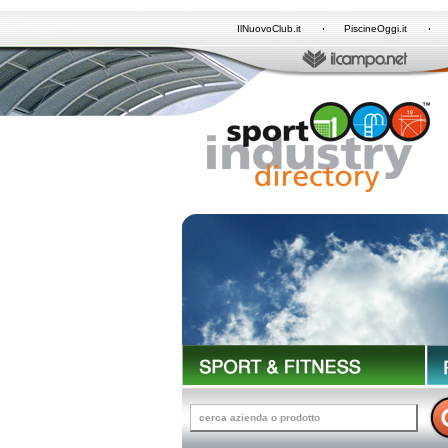
IlNuovoClub.it
PiscineOggi.it