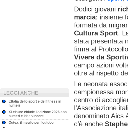
Dodici giovani
ric
marcia
: insieme 
formata da migran
Cultura Sport
. L
stata presentata n
firma al Protocollo
Vivere da Sporti
campo azioni vol
oltre al rispetto de
La neonata associa
campionessa mond
LEGGI ANCHE
centro di accoglie
L’Italia dello sport e del fitness in
numeri
l’Associazione ital
XLeisure chiude l’edizione 2026 con
denominato Aics A
numeri e idee vincenti
c’è anche
Stephe
Outex, il meglio per l’outdoor