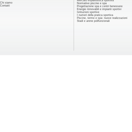
Mercato impiantistica sportiva
Chi siamo
Normative piscine e spa
Contatti
Progettazione spa e centri benessere
Energie rinnovabili e impianti sportivi
Istituzioni sportive
I numeri della pratica sportiva
Piscine, terme e spa: nuove realizzazioni
Stadi e arene polifunzionali