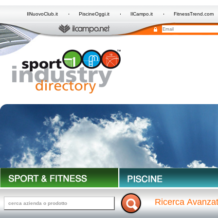
IlNuovoClub.it
PiscineOggi.it
IlCampo.it
FitnessTrend.com
Ricerca Avanza