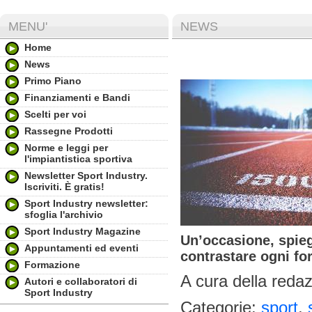
MENU'
NEWS
Home
News
Primo Piano
Finanziamenti e Bandi
Scelti per voi
Rassegne Prodotti
Norme e leggi per
l'impiantistica sportiva
Newsletter Sport Industry.
Iscriviti. È gratis!
Sport Industry newsletter:
sfoglia l'archivio
Sport Industry Magazine
Un’occasione, spieg
Appuntamenti ed eventi
contrastare ogni fo
Formazione
A cura della redaz
Autori e collaboratori di
Sport Industry
Categorie:
sport
,