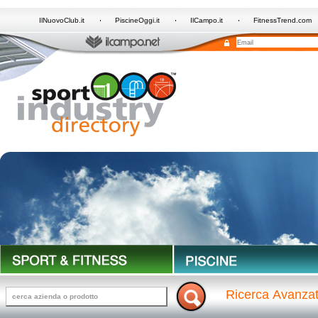
IlNuovoClub.it
PiscineOggi.it
IlCampo.it
FitnessTrend.com
Ricerca Avanza