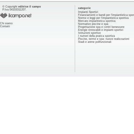
© Copyright
editrice il campo
categorie
P.Iva 04103311207.
Impianti Sportivi
Finanziamenti e bandi per l'impiantistica spor
Norme e leggi per l'impiantistica sportiva
Mercato impiantistica sportiva
Chi siamo
Normative piscine e spa
Contatti
Progettazione spa e centri benessere
Energie rinnovabili e impianti sportivi
Istituzioni sportive
I numeri della pratica sportiva
Piscine, terme e spa: nuove realizzazioni
Stadi e arene polifunzionali