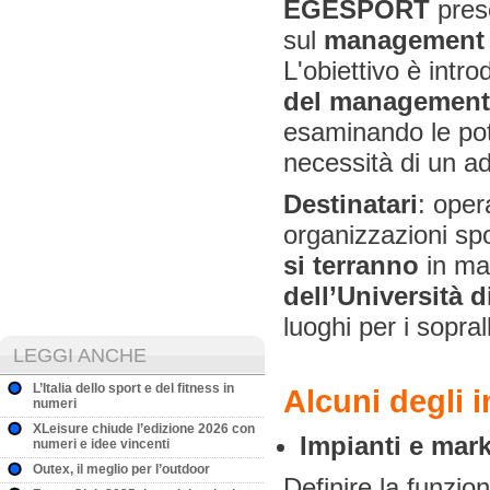
EGESPORT
pres
sul
management 
L'obiettivo è intro
del managemen
esaminando le pote
necessità di un a
Destinatari
: oper
organizzazioni spor
si terranno
in ma
dell’Università 
luoghi per i sopral
LEGGI ANCHE
L’Italia dello sport e del fitness in
Alcuni degli 
numeri
XLeisure chiude l’edizione 2026 con
Impianti e mark
numeri e idee vincenti
Outex, il meglio per l’outdoor
Definire la funzio