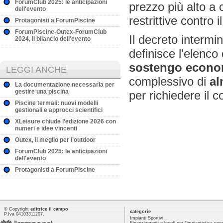
ForumClub 2025: le anticipazioni
prezzo più alto a
dell'evento
restrittive contro i
Protagonisti a ForumPiscine
ForumPiscine-Outex-ForumClub
Il decreto intermin
2024, il bilancio dell'evento
definisce l'elenco 
sostengo econo
LEGGI ANCHE
complessivo di
al
La documentazione necessaria per
gestire una piscina
per richiedere il c
Piscine termali: nuovi modelli
gestionali e approcci scientifici
XLeisure chiude l’edizione 2026 con
numeri e idee vincenti
Outex, il meglio per l’outdoor
ForumClub 2025: le anticipazioni
dell'evento
Protagonisti a ForumPiscine
© Copyright
editrice il campo
categorie
P.Iva 04103311207.
Impianti Sportivi