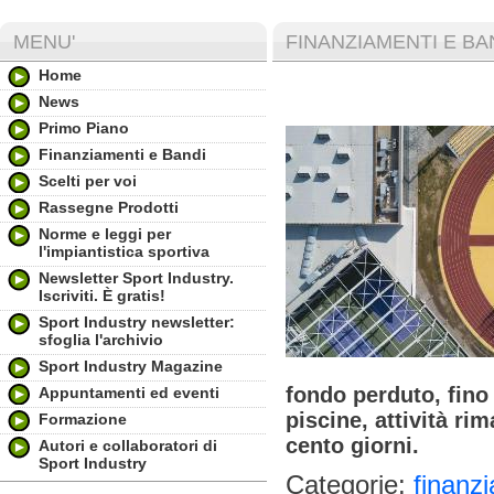
MENU'
FINANZIAMENTI E BA
Home
News
Primo Piano
Finanziamenti e Bandi
Scelti per voi
Rassegne Prodotti
Norme e leggi per
l'impiantistica sportiva
Newsletter Sport Industry.
Iscriviti. È gratis!
Sport Industry newsletter:
sfoglia l'archivio
Sport Industry Magazine
fondo perduto, fino 
Appuntamenti ed eventi
piscine, attività r
Formazione
cento giorni.
Autori e collaboratori di
Sport Industry
Categorie:
finanz