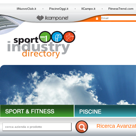
IlNuovoClub.it
PiscineOggi.it
IlCampo.it
FitnessTrend.com
Ricerca Avanza