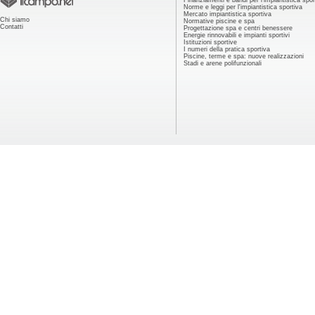
Finanziamenti e bandi per l'impiantistica spor
Norme e leggi per l'impiantistica sportiva
Mercato impiantistica sportiva
Chi siamo
Normative piscine e spa
Contatti
Progettazione spa e centri benessere
Energie rinnovabili e impianti sportivi
Istituzioni sportive
I numeri della pratica sportiva
Piscine, terme e spa: nuove realizzazioni
Stadi e arene polifunzionali