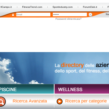
IlCampo.it
FitnessTrend.com
Sportindustry.com
ForumClub.it
F
Non
Password dimenticata?
Ricerca Avanzata
Ricerca per categorie