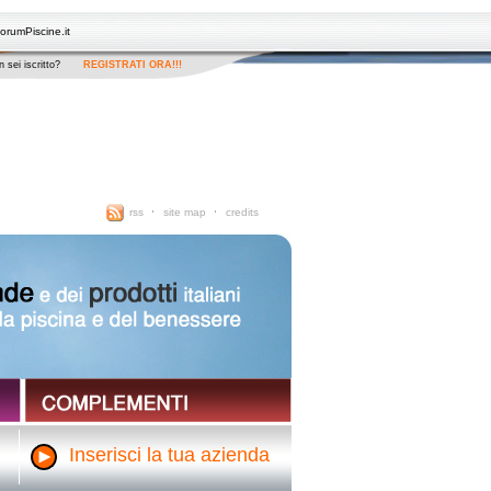
orumPiscine.it
 sei iscritto?
REGISTRATI ORA!!!
rss
site map
credits
Inserisci la tua azienda