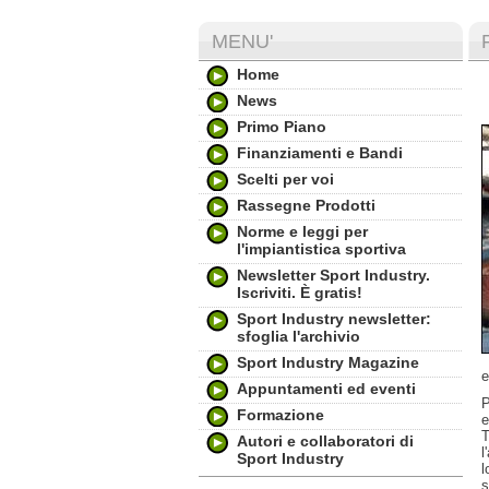
MENU'
Home
News
Primo Piano
Finanziamenti e Bandi
Scelti per voi
Rassegne Prodotti
Norme e leggi per
l'impiantistica sportiva
Newsletter Sport Industry.
Iscriviti. È gratis!
Sport Industry newsletter:
sfoglia l'archivio
Sport Industry Magazine
e
Appuntamenti ed eventi
P
Formazione
e
T
Autori e collaboratori di
l
Sport Industry
l
s