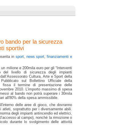
vo bando per la sicurezza
ti sportivi
serita in
sport
,
news sport
,
finanziamenti e
 un milione e 200mila euro per gli “Interventi
o del livello di sicurezza degli impianti
to dall’Assessorato Cultura, Arte e Sport della
Pubblicato sul Bollettino Ufficiale della
o fissa il termine di presentazione delle
ovembre 2010. L'importo massimo di spesa
mmessi al bando non potrà superare i 30mila
pari all'80% della spesa ammissibile.
all'interno delle aree di gioco, che dovranno
 atleti, soprattutto per i diversamente abili.
norma degli impianti antincendio ed elettrici,
pe d’accesso al campo), nonché la rimozione o
olo durante lo svolgimento delle attività