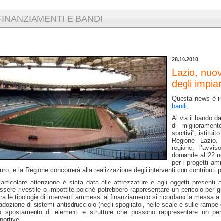
FINANZIAMENTI E BANDI
28.10.2010
Lazio, nuo
degli impian
Questa news è in
bandi
,
Al via il bando da
di migliorament
sportivi”, istitui
Regione Lazio. 
regione, l’avvis
domande al 22 n
per i progetti a
uro, e la Regione concorrerà alla realizzazione degli interventi con contributi 
articolare attenzione è stata data alle attrezzature e agli oggetti presenti 
ssere rivestite o imbottite poiché potrebbero rappresentare un pericolo per gli
ra le tipologie di interventi ammessi al finanziamento si ricordano la messa a 
'adozione di sistemi antisdrucciolo (negli spogliatoi, nelle scale e sulle ram
o spostamento di elementi e strutture che possono rappresentare un peric
portive.