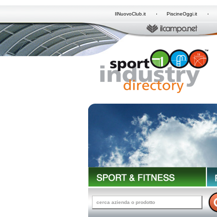
IlNuovoClub.it
PiscineOggi.it