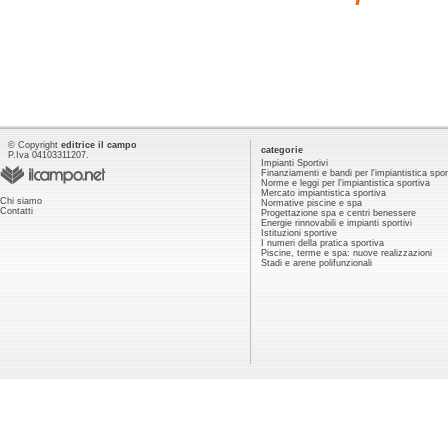
© Copyright
editrice il campo
categorie
P.Iva 04103311207.
Impianti Sportivi
Finanziamenti e bandi per l'impiantistica spor
Norme e leggi per l'impiantistica sportiva
Mercato impiantistica sportiva
Chi siamo
Normative piscine e spa
Contatti
Progettazione spa e centri benessere
Energie rinnovabili e impianti sportivi
Istituzioni sportive
I numeri della pratica sportiva
Piscine, terme e spa: nuove realizzazioni
Stadi e arene polifunzionali