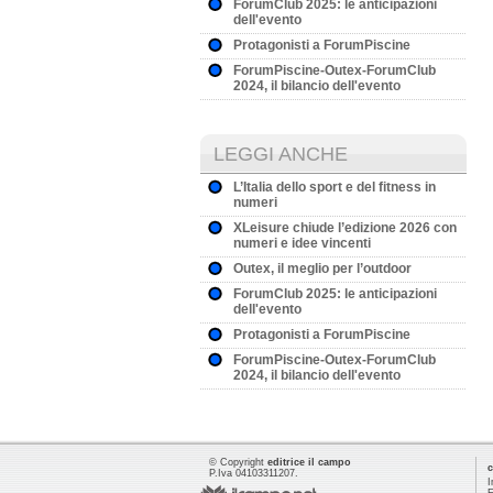
ForumClub 2025: le anticipazioni
dell'evento
Protagonisti a ForumPiscine
ForumPiscine-Outex-ForumClub
2024, il bilancio dell'evento
LEGGI ANCHE
L’Italia dello sport e del fitness in
numeri
XLeisure chiude l’edizione 2026 con
numeri e idee vincenti
Outex, il meglio per l’outdoor
ForumClub 2025: le anticipazioni
dell'evento
Protagonisti a ForumPiscine
ForumPiscine-Outex-ForumClub
2024, il bilancio dell'evento
© Copyright
editrice il campo
c
P.Iva 04103311207.
I