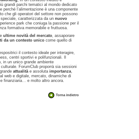
iù grandi parchi tematici al mondo dedicato
he perché l’alimentazione è una componente
tto che gli operatori del settore non possono
 speciale, caratterizzata da un
nuovo
experience park che coniuga la passione per il
ienza formativa memorabile e fruttuosa.
le
ultime novità del mercato
, assaporare
rti da un contesto unico
come quello di
positrici il contesto ideale per interagire,
ss, centri sportivi e polifunzionali. Il
vo, in un unico grande ambiente
 culturale. ForumClub proporrà sia sessioni
i grande
attualità
e assoluta
importanza
,
al web e digitale, mercato, dinamiche di
e finanziaria… e molto altro ancora.
Torna indietro