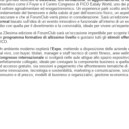
nnovativo come il Foyer e il Centro Congressi di FICO Eataly World, uno dei p
l settore agroalimentare ed enogastronomico. Un experience park scelto anc
ondamentale del benessere e della salute al pari dell’esercizio fisico, un aspe
rascurare e che al ForumClub verrà preso in considerazione. Sarà un’edizione
format
basato sull’idea di un evento innovativo e funzionale all’interno di un 
ibo con quella per il divertimento e la convivialità, ideale per vivere un’esper
a 23esima edizione di ForumClub sarà un’occasione imperdibile per scoprire 
un
programma formativo di altissimo livello
e gustarsi tutti gli
stimoli offe
ICO.
n ambiente moderno ospiterà l’
Expo
, mettendo a disposizione delle aziende es
al vivo, con buyer, titolari, manager e staff tecnico di centri fitness, aree wellne
ongresso internazionale
si svolgerà nelle aule attigue allo spazio espositi
erfettamente collegato, ideale per coniugare la componente business a quella
d accesso gratuito, sia sessioni a pagamento che affronteranno tematiche d
ome innovazione, tecnologia e sostenibilità, marketing e comunicazione, soci
onsumo e di prezzo, modelli di business e organizzativi, gestione economica 