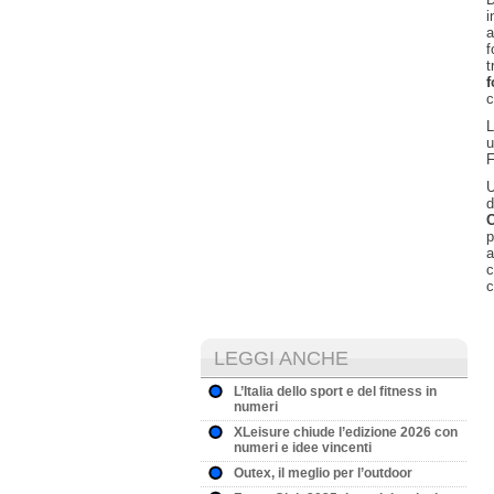
i
a
f
t
c
L
F
U
d
C
p
a
c
c
LEGGI ANCHE
L’Italia dello sport e del fitness in
numeri
XLeisure chiude l’edizione 2026 con
numeri e idee vincenti
Outex, il meglio per l’outdoor