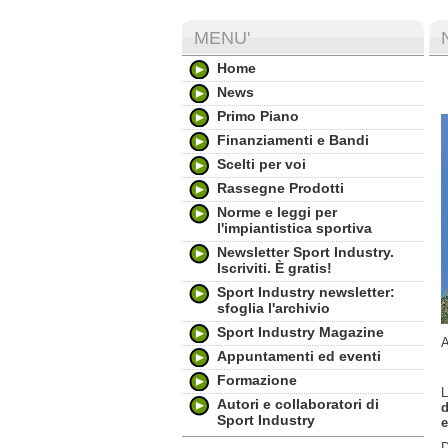
MENU'
Home
News
Primo Piano
Finanziamenti e Bandi
Scelti per voi
Rassegne Prodotti
Norme e leggi per
l'impiantistica sportiva
Newsletter Sport Industry.
Iscriviti. È gratis!
Sport Industry newsletter:
sfoglia l'archivio
Sport Industry Magazine
A
Appuntamenti ed eventi
Formazione
L
Autori e collaboratori di
d
Sport Industry
e
D