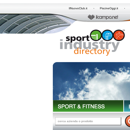
IlNuovoClub.it
PiscineOggi.it