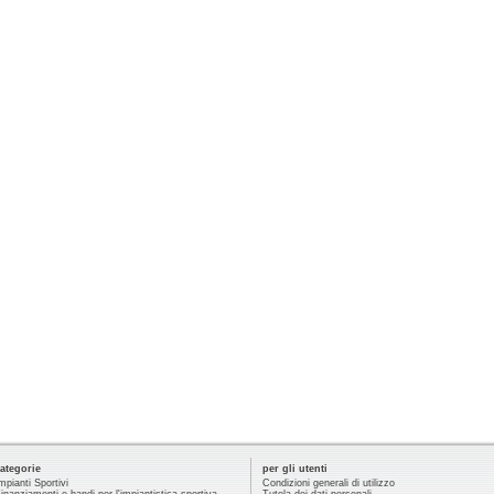
ategorie
per gli utenti
mpianti Sportivi
Condizioni generali di utilizzo