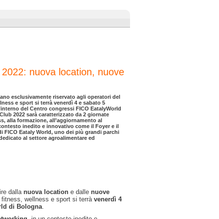
2022: nuova location, nuove
iano esclusivamente riservato agli operatori del
lness e sport si terrà venerdì 4 e sabato 5
’interno del Centro congressi FICO EatalyWorld
lub 2022 sarà caratterizzato da 2 giornate
s, alla formazione, all’aggiornamento al
ontesto inedito e innovativo come il Foyer e il
i FICO Eataly World, uno dei più grandi parchi
dedicato al settore agroalimentare ed
ire dalla
nuova location
e dalle
nuove
 fitness, wellness e sport si terrà
venerdì 4
ld di Bologna
.
etworking
, in un contesto inedito e