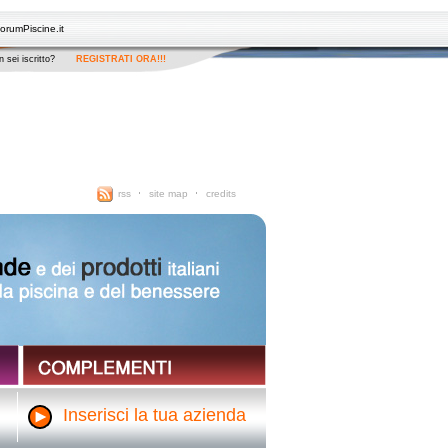
orumPiscine.it
 sei iscritto?
REGISTRATI ORA!!!
rss
site map
credits
Inserisci la tua azienda