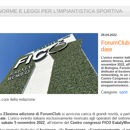
NORME E LEGGI PER L'IMPIANTISTICA SPORTIVA
28.04.2022
ForumClub 
date
L’unico evento ital
settore fitness, wel
novembre 2022, all
di Bologna. ForumC
dedicate al busines
networking, in un c
Centro Congressi d
tematici al mondo 
enogastronomico.
Categorie:
sport
 cura della redazione
a
23esima edizione di ForumClub
si avvicina carica di grandi novità, a part
ate
. L’unico evento italiano esclusivamente riservato agli operatori del settore
 sabato 5 novembre 2022
, all’interno del
Centro congressi FICO EatalyWor
ue giornate dedicate al
business
, alla
formazione
, all’
aggiornamento
, al
n