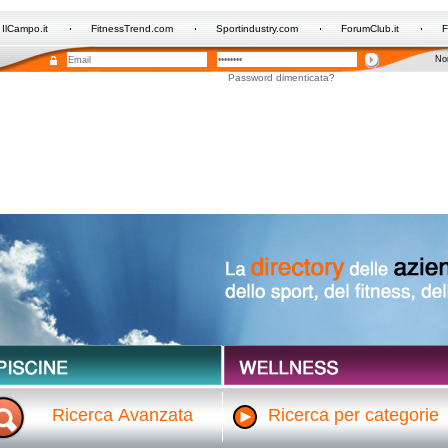
IlCampo.it
FitnessTrend.com
Sportindustry.com
ForumClub.it
F
Non
Password dimenticata?
Ricerca Avanzata
Ricerca per categorie