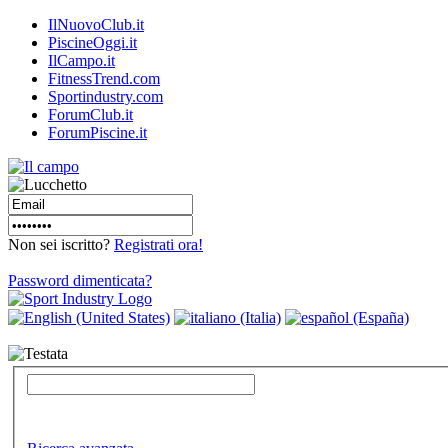
IlNuovoClub.it
PiscineOggi.it
IlCampo.it
FitnessTrend.com
Sportindustry.com
ForumClub.it
ForumPiscine.it
Non sei iscritto?
Registrati ora!
Password dimenticata?