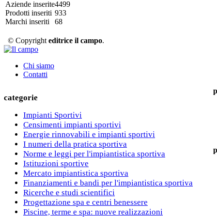
Aziende inserite
4499
Prodotti inseriti
933
Marchi inseriti
68
© Copyright
editrice il campo
.
Chi siamo
Contatti
p
categorie
Impianti Sportivi
Censimenti impianti sportivi
Energie rinnovabili e impianti sportivi
I numeri della pratica sportiva
p
Norme e leggi per l'impiantistica sportiva
Istituzioni sportive
Mercato impiantistica sportiva
Finanziamenti e bandi per l'impiantistica sportiva
Ricerche e studi scientifici
Progettazione spa e centri benessere
Piscine, terme e spa: nuove realizzazioni