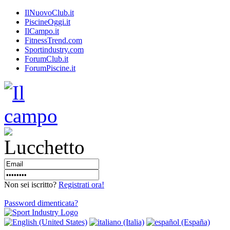
IlNuovoClub.it
PiscineOggi.it
IlCampo.it
FitnessTrend.com
Sportindustry.com
ForumClub.it
ForumPiscine.it
Non sei iscritto?
Registrati ora!
Password dimenticata?