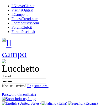
IlNuovoClub.it
PiscineOggi.it
IlCampo.it
FitnessTrend.com
Sportindustry.com
ForumClub.it
ForumPiscine.it
Non sei iscritto?
Registrati ora!
Password dimenticata?