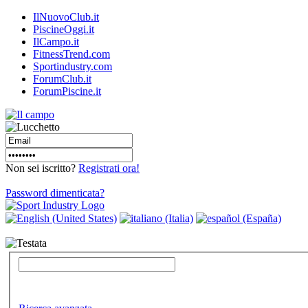
IlNuovoClub.it
PiscineOggi.it
IlCampo.it
FitnessTrend.com
Sportindustry.com
ForumClub.it
ForumPiscine.it
Non sei iscritto?
Registrati ora!
Password dimenticata?