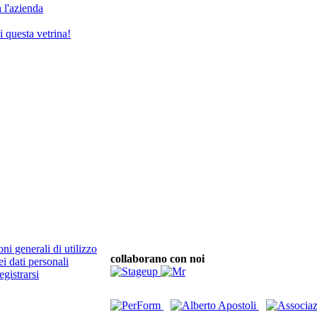
 l'azienda
i questa vetrina!
ni generali di utilizzo
collaborano con noi
ei dati personali
egistrarsi