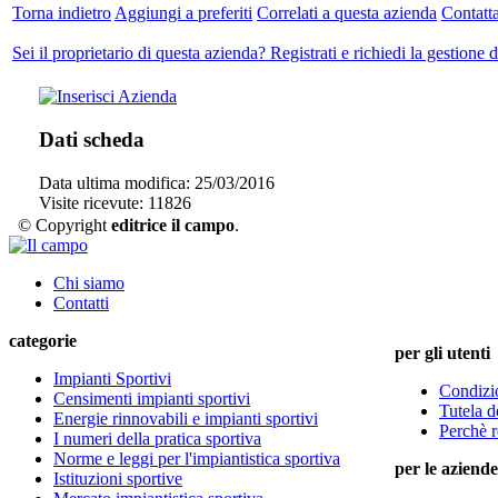
Torna indietro
Aggiungi a preferiti
Correlati a questa azienda
Contatta
Sei il proprietario di questa azienda? Registrati e richiedi la gestione d
Dati scheda
Data ultima modifica:
25/03/2016
Visite ricevute:
11826
© Copyright
editrice il campo
.
Chi siamo
Contatti
categorie
per gli utenti
Impianti Sportivi
Condizio
Censimenti impianti sportivi
Tutela d
Energie rinnovabili e impianti sportivi
Perchè r
I numeri della pratica sportiva
Norme e leggi per l'impiantistica sportiva
per le aziende
Istituzioni sportive