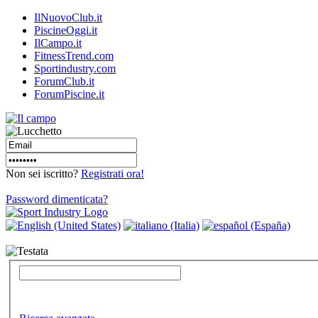
IlNuovoClub.it
PiscineOggi.it
IlCampo.it
FitnessTrend.com
Sportindustry.com
ForumClub.it
ForumPiscine.it
Non sei iscritto?
Registrati ora!
Password dimenticata?