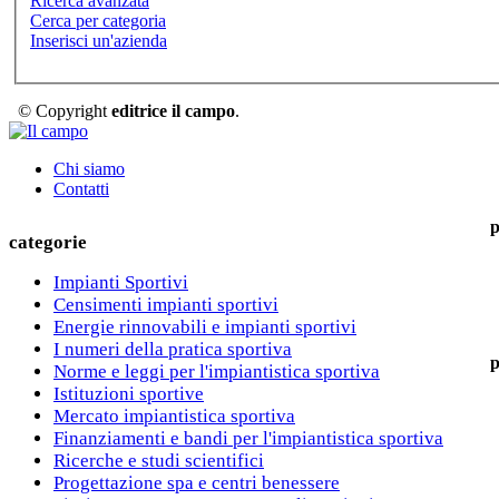
Ricerca avanzata
Cerca per categoria
Inserisci un'azienda
© Copyright
editrice il campo
.
Chi siamo
Contatti
p
categorie
Impianti Sportivi
Censimenti impianti sportivi
Energie rinnovabili e impianti sportivi
I numeri della pratica sportiva
p
Norme e leggi per l'impiantistica sportiva
Istituzioni sportive
Mercato impiantistica sportiva
Finanziamenti e bandi per l'impiantistica sportiva
Ricerche e studi scientifici
Progettazione spa e centri benessere