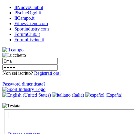
IlNuovoClub.it
PiscineOggi.it
IlCampo.it
FitnessTrend.com
Sportindustry.com
ForumClub.it
ForumPiscine.it
Non sei iscritto?
Registrati ora!
Password dimenticata?