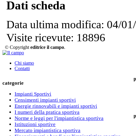
Dati scheda
Data ultima modifica:
04/01
Visite ricevute:
18896
© Copyright
editrice il campo
.
Chi siamo
Contatti
p
categorie
Impianti Sportivi
Censimenti impianti sportivi
Energie rinnovabili e impianti sportivi
I numeri della pratica sportiva
p
Norme e leggi per l'impiantistica sportiva
Istituzioni sportive
Mercato impiantistica sportiva