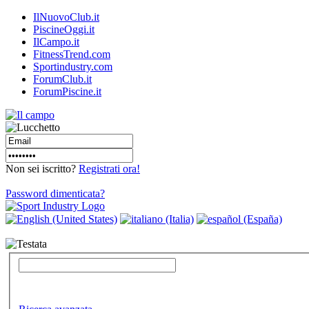
IlNuovoClub.it
PiscineOggi.it
IlCampo.it
FitnessTrend.com
Sportindustry.com
ForumClub.it
ForumPiscine.it
Non sei iscritto?
Registrati ora!
Password dimenticata?