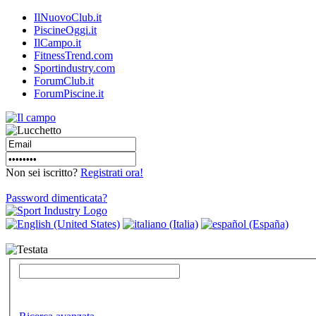
IlNuovoClub.it
PiscineOggi.it
IlCampo.it
FitnessTrend.com
Sportindustry.com
ForumClub.it
ForumPiscine.it
Non sei iscritto?
Registrati ora!
Password dimenticata?