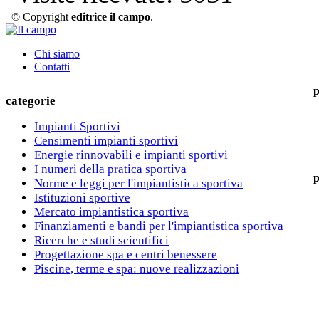
© Copyright
editrice il campo
.
Chi siamo
Contatti
p
categorie
Impianti Sportivi
Censimenti impianti sportivi
Energie rinnovabili e impianti sportivi
I numeri della pratica sportiva
p
Norme e leggi per l'impiantistica sportiva
Istituzioni sportive
Mercato impiantistica sportiva
Finanziamenti e bandi per l'impiantistica sportiva
Ricerche e studi scientifici
Progettazione spa e centri benessere
Piscine, terme e spa: nuove realizzazioni